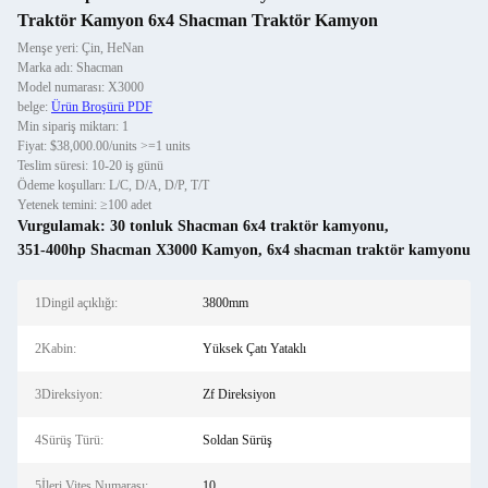
Traktör Kamyon 6x4 Shacman Traktör Kamyon
Menşe yeri: Çin, HeNan
Marka adı: Shacman
Model numarası: X3000
belge:
Ürün Broşürü PDF
Min sipariş miktarı: 1
Fiyat: $38,000.00/units >=1 units
Teslim süresi: 10-20 iş günü
Ödeme koşulları: L/C, D/A, D/P, T/T
Yetenek temini: ≥100 adet
Vurgulamak:
30 tonluk Shacman 6x4 traktör kamyonu
,
351-400hp Shacman X3000 Kamyon
,
6x4 shacman traktör kamyonu
1Dingil açıklığı:
3800mm
2Kabin:
Yüksek Çatı Yataklı
3Direksiyon:
Zf Direksiyon
4Sürüş Türü:
Soldan Sürüş
5İleri Vites Numarası:
10