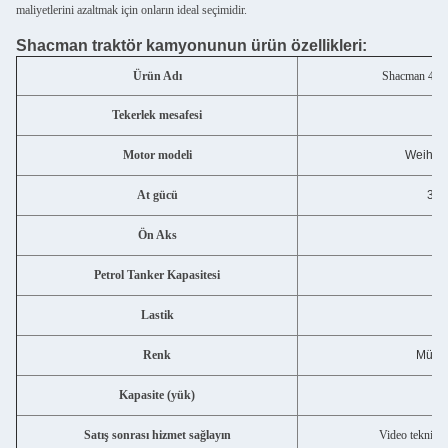
maliyetlerini azaltmak için onların ideal seçimidir.
Shacman traktör kamyonunun ürün özellikleri:
Ürün Adı
Shacman 4X2
Tekerlek mesafesi
Motor modeli
Weihai
At gücü
351
Ön Aks
Petrol Tanker Kapasitesi
Lastik
Renk
Müşter
Kapasite (yük)
3
Satış sonrası hizmet sağlayın
Video teknik d