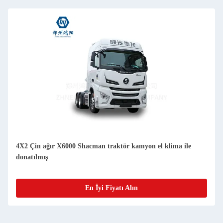
4X2 Çin ağır X6000 Shacman traktör kamyon el klima ile
donatılmış
En İyi Fiyatı Alın