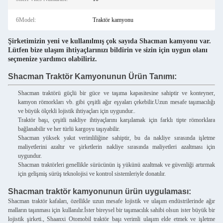
6Model:
Traktör kamyonu
Şirketimizin yeni ve kullanılmış çok sayıda Shacman kamyonu var.
Lütfen bize ulaşım ihtiyaçlarınızı bildirin ve sizin için uygun olanı
seçmenize yardımcı olabiliriz.
Shacman Traktör Kamyonunun Ürün Tanımı:
Shacman traktörü güçlü bir güce ve taşıma kapasitesine sahiptir ve konteyner,
kamyon römorkları vb. gibi çeşitli ağır eşyaları çekebilir.Uzun mesafe taşımacılığı
ve büyük ölçekli lojistik ihtiyaçları için uygundur..
Traktör başı, çeşitli nakliye ihtiyaçlarını karşılamak için farklı tipte römorklara
bağlanabilir ve her türlü kargoyu taşıyabilir.
Shacman yüksek yakıt verimliliğine sahiptir, bu da nakliye sırasında işletme
maliyetlerini azaltır ve şirketlerin nakliye sırasında maliyetleri azaltması için
uygundur.
Shacman traktörleri genellikle sürücünün iş yükünü azaltmak ve güvenliği artırmak
için gelişmiş sürüş teknolojisi ve kontrol sistemleriyle donatılır.
Shacman traktör kamyonunun ürün uygulaması:
Shacman traktör kafaları, özellikle uzun mesafe lojistik ve ulaşım endüstrilerinde ağır
malların taşınması için kullanılır.İster bireysel bir taşımacılık sahibi olsun ister büyük bir
lojistik şirketi., Shaanxi Otomobil traktör başı verimli ulaşım elde etmek ve işletme