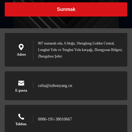
Sunmak
907 numaralı oda, A bloğu, Shenglong Golden Central,
Longhai Yolu ve Tongbai Yolu kavşağı, Zhongyuan Bölgesi,
Adres
Zhengzhou Şehri
celia@zzhonyang.cn
E-posta
0086-191-38010667
Telefon.