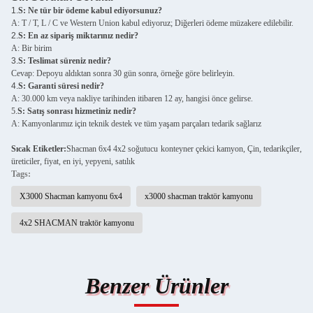
1.
S: Ne tür bir ödeme kabul ediyorsunuz?
A: T / T, L / C ve Western Union kabul ediyoruz; Diğerleri ödeme müzakere edilebilir.
2.
S: En az sipariş miktarınız nedir?
A: Bir birim
3.
S: Teslimat süreniz nedir?
Cevap: Depoyu aldıktan sonra 30 gün sonra, örneğe göre belirleyin.
4.
S: Garanti süresi nedir?
A: 30.000 km veya nakliye tarihinden itibaren 12 ay, hangisi önce gelirse.
5.
S: Satış sonrası hizmetiniz nedir?
A: Kamyonlarımız için teknik destek ve tüm yaşam parçaları tedarik sağlarız
Sıcak Etiketler:
S
hacman 6x4 4x2 soğutucu konteyner çekici kamyon, Çin, tedarikçiler,
üreticiler, fiyat, en iyi, yepyeni, satılık
Tags:
X3000 Shacman kamyonu 6x4
x3000 shacman traktör kamyonu
4x2 SHACMAN traktör kamyonu
Benzer Ürünler