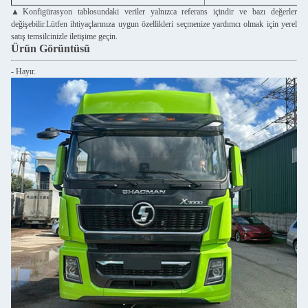
▲Konfigürasyon tablosundaki veriler yalnızca referans içindir ve bazı değerler
değişebilir.Lütfen ihtiyaçlarınıza uygun özellikleri seçmenize yardımcı olmak için yerel
satış temsilcinizle iletişime geçin.
Ürün Görüntüsü
- Hayır.