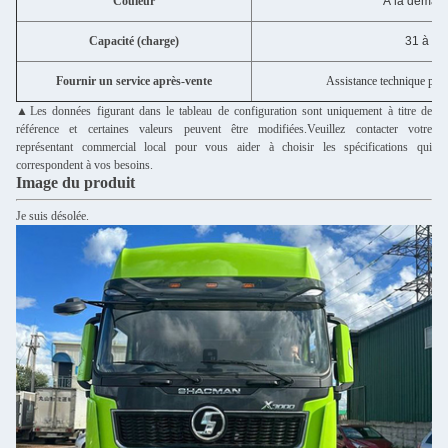
Couleur
À la demand
Capacité (charge)
31 à 40
Fournir un service après-vente
Assistance technique par v
▲Les données figurant dans le tableau de configuration sont uniquement à titre de
référence et certaines valeurs peuvent être modifiées.Veuillez contacter votre
représentant commercial local pour vous aider à choisir les spécifications qui
correspondent à vos besoins.
Image du produit
Je suis désolée.