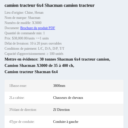
camion tracteur 6x4 Shacman camion tracteur
Lieu d'origine: Chine, Henan
Nom de marque: Shacman
Numéro de modèle: X3000
Document:
Brochure du produit PDF
Quantité de commande min: 1
Prix: $38,000.00/units >=1 units
Délai de livraison: 10 à 20 jours ouvrables
Conditions de paiement: L/C, D/A, D/P, T/T
Capacité d'approvisionnement: ≥ 100 unités
Mettre en évidence:
30 tonnes Shacman 6x4 tracteur camion
,
Camion Shacman X3000 de 35 à 400 ch
,
Camion tracteur Shacman 6x4
1Basse-roue:
3800mm
2La cabine:
Chasseurs de chevaux
3Volant de direction:
Zf Direction
4Type de conduite:
Conduire à gauche