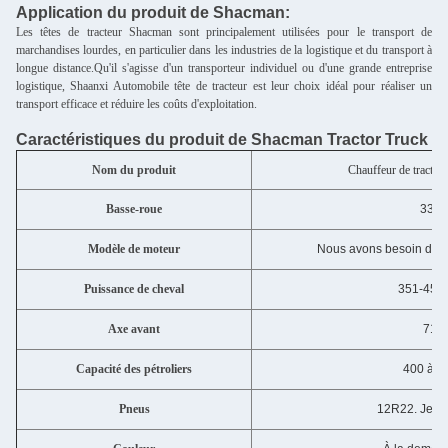
Application du produit de Shacman:
Les têtes de tracteur Shacman sont principalement utilisées pour le transport de
marchandises lourdes, en particulier dans les industries de la logistique et du transport à
longue distance.Qu'il s'agisse d'un transporteur individuel ou d'une grande entreprise
logistique, Shaanxi Automobile tête de tracteur est leur choix idéal pour réaliser un
transport efficace et réduire les coûts d'exploitation.
Caractéristiques du produit de Shacman Tractor Truck
Nom du produit
Chauffeur de tracte
Basse-roue
335
Modèle de moteur
Nous avons besoin d'un
Puissance de cheval
351-450
Axe avant
710
Capacité des pétroliers
400 à 50
Pneus
12R22. Je vo