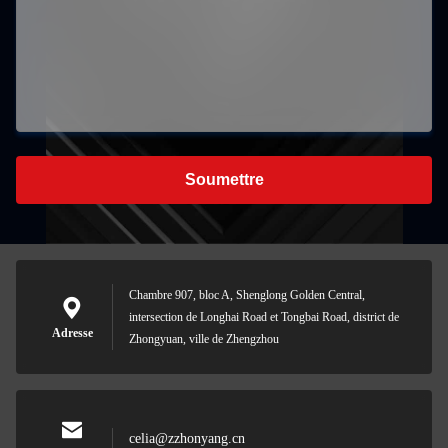
Soumettre
Chambre 907, bloc A, Shenglong Golden Central,
intersection de Longhai Road et Tongbai Road, district de
Adresse
Zhongyuan, ville de Zhengzhou
celia@zzhonyang.cn