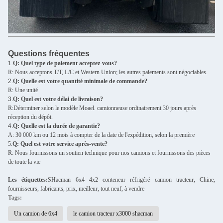
Questions fréquentes
1.
Q: Quel type de paiement acceptez-vous?
R: Nous acceptons T/T, L/C et Western Union; les autres paiements sont négociables.
2.
Q: Quelle est votre quantité minimale de commande?
R: Une unité
3.
Q: Quel est votre délai de livraison?
R:Déterminer selon le modèle Moael. camionneuse ordinairement 30 jours après
réception du dépôt.
4.
Q: Quelle est la durée de garantie?
A: 30 000 km ou 12 mois à compter de la date de l'expédition, selon la première
5.
Q: Quel est votre service après-vente?
R: Nous fournissons un soutien technique pour nos camions et fournissons des pièces
de toute la vie
Les étiquettes:
S
Hacman 6x4 4x2 conteneur réfrigéré camion tracteur, Chine,
fournisseurs, fabricants, prix, meilleur, tout neuf, à vendre
Tags:
Un camion de 6x4
le camion tracteur x3000 shacman