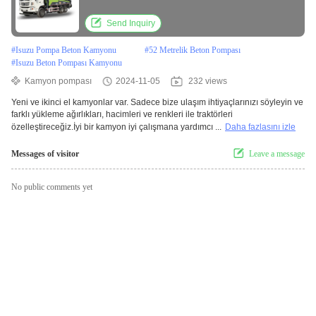
Çerçeve Uzunluğu
Send Inquiry
#
Isuzu Pompa Beton Kamyonu
#
52 Metrelik Beton Pompası
#
Isuzu Beton Pompası Kamyonu
Kamyon pompası
2024-11-05
232 views
Yeni ve ikinci el kamyonlar var. Sadece bize ulaşım ihtiyaçlarınızı söyleyin ve
farklı yükleme ağırlıkları, hacimleri ve renkleri ile traktörleri
özelleştireceğiz.İyi bir kamyon iyi çalışmana yardımcı ...
Daha fazlasını izle
Messages of visitor
Leave a message
No public comments yet