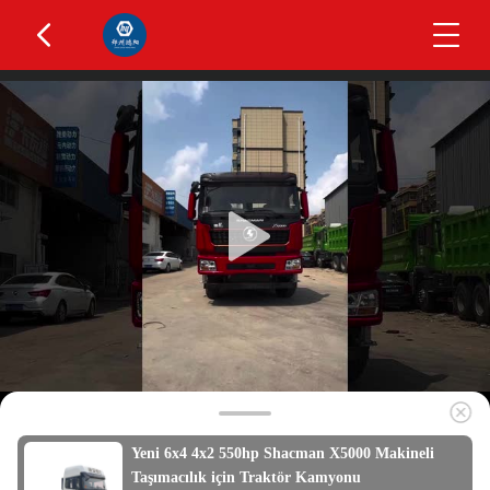
Yeni 6x4 4x2 550hp Shacman X5000 Makineli
Taşımacılık için Traktör Kamyonu