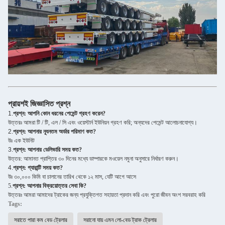
প্রায়শই জিজ্ঞাসিত প্রশ্ন
1.
প্রশ্ন: আপনি কোন ধরনের পেমেন্ট গ্রহণ করেন?
উত্তরঃ আমরা টি / টি, এল / সি এবং ওয়েস্টার্ন ইউনিয়ন গ্রহণ করি; অন্যদের পেমেন্ট আলোচনাযোগ্য।
2.
প্রশ্ন: আপনার ন্যূনতম অর্ডার পরিমাণ কত?
উঃ এক ইউনিট
3.
প্রশ্ন: আপনার ডেলিভারি সময় কত?
উত্তর: আমানত প্রাপ্তির ৩০ দিনের মধ্যে ডাম্পারকে মওয়েল নমুনা অনুসারে নির্ধারণ করুন।
4.
প্রশ্ন: গ্যারান্টি সময় কত?
উঃ ৩০,০০০ কিমি বা চালানের তারিখ থেকে ১২ মাস, যেটি আগে আসে
5.
প্রশ্ন: আপনার বিক্রয়োত্তর সেবা কি?
উত্তরঃ আমরা আমাদের ট্রাকের জন্য প্রযুক্তিগত সহায়তা প্রদান করি এবং পুরো জীবন অংশ সরবরাহ করি
Tags:
সরাতে পারা কম বেড ট্রেলার
সরানো যায় এমন লো-বেড ট্রাক ট্রেলার