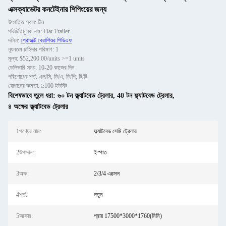
এক্সক্যাভেটর কনটেইনার শিপিংয়ের জন্য
উৎপত্তি স্থল: চীন
পরিচিতিমুলক নাম: Flat Trailer
দলিল:
প্রোডাক্ট ব্রোশিওর পিডিএফ
ন্যূনতম চাহিদার পরিমাণ: 1
মূল্য: $52,200.00/units >=1 units
ডেলিভারি সময়: 10-20 কাজের দিন
পরিশোধের শর্ত: এল/সি, ডি/এ, ডি/পি, টি/টি
যোগানের ক্ষমতা: ≥100 ইউনিট
বিশেষভাবে তুলে ধরা:
৬০ টন ফ্ল্যাটবেড ট্রেলার
,
40 টন ফ্ল্যাটবেড ট্রেলার
,
৪ অক্ষের ফ্ল্যাটবেড ট্রেলার
1পণ্যের নাম:
ফ্ল্যাটবেড সেমি ট্রেলার
2উপাদান:
ইস্পাত
3অক্ষ:
2/3/4 এক্সেল
4শর্ত:
নতুন
5আকার:
প্রায় 17500*3000*1760(মিমি)