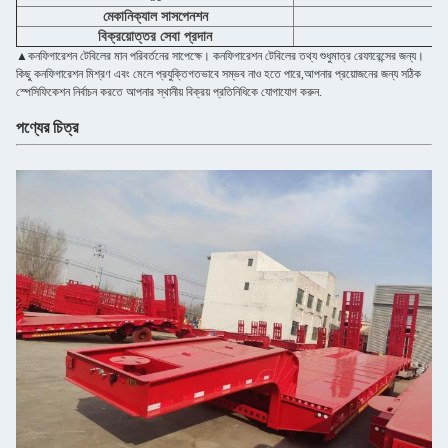
মেকানিক্যাল সাসপেনশন
বিক্রয়োত্তর সেবা প্রদান
ভ
▲কনফিগারেশন টেবিলের মান পরিবর্তনের সাপেক্ষে। কনফিগারেশন টেবিলের তথ্য শুধুমাত্র রেফারেন্সের জন্য।
কিছু কনফিগারেশন মিশ্রণ এবং মেলে প্রযুক্তিগতভাবে সম্ভব নাও হতে পারে,আপনার প্রয়োজনের জন্য সঠিক
স্পেসিফিকেশন নির্বাচন করতে আপনার স্থানীয় বিক্রয় প্রতিনিধিকে যোগাযোগ করুন.
পণ্যের চিত্র