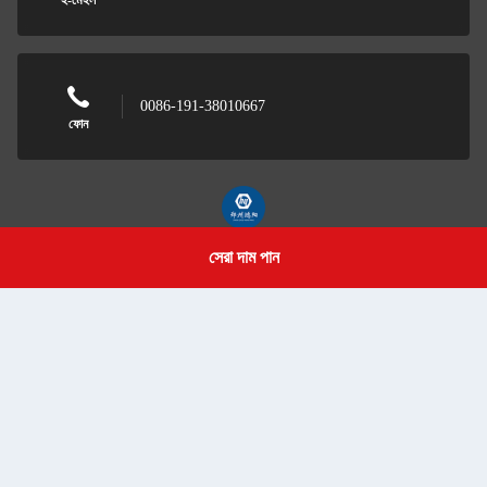
0086-191-38010667
ফোন
সেরা দাম পান
Zhengzhou Hongyang Automobile Sales Service
Get a Quote
Co., Ltd.
Zhengzhou Hongyang Automobile Sales Service Co., Ltd.