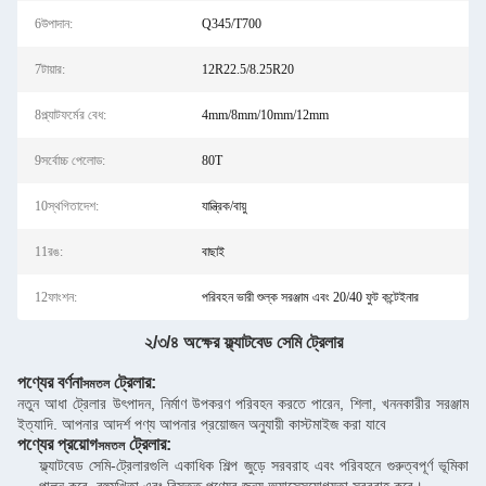
6উপাদান:
Q345/T700
7টায়ার:
12R22.5/8.25R20
8প্ল্যাটফর্মের বেধ:
4mm/8mm/10mm/12mm
9সর্বোচ্চ পেলোড:
80T
10স্থগিতাদেশ:
যান্ত্রিক/বায়ু
11রঙ:
বাছাই
12ফাংশন:
পরিবহন ভারী শুল্ক সরঞ্জাম এবং 20/40 ফুট কন্টেইনার
২/৩/৪ অক্ষের ফ্ল্যাটবেড সেমি ট্রেলার
পণ্যের বর্ণনা
ট্রেলার:
সমতল
নতুন আধা ট্রেলার উৎপাদন, নির্মাণ উপকরণ পরিবহন করতে পারেন, শিলা, খননকারীর সরঞ্জাম
ইত্যাদি. আপনার আদর্শ পণ্য আপনার প্রয়োজন অনুযায়ী কাস্টমাইজ করা যাবে
পণ্যের প্রয়োগ
ট্রেলার
:
সমতল
ফ্ল্যাটবেড সেমি-ট্রেলারগুলি একাধিক শিল্প জুড়ে সরবরাহ এবং পরিবহনে গুরুত্বপূর্ণ ভূমিকা