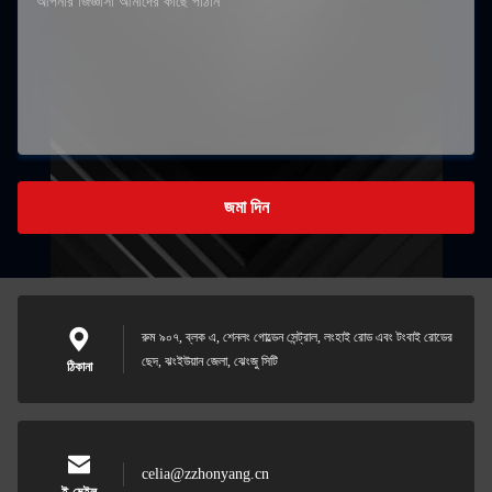
জমা দিন
রুম ৯০৭, ব্লক এ, শেনলং গোল্ডেন সেন্ট্রাল, লংহাই রোড এবং টংবাই রোডের
ছেদ, ঝংইউয়ান জেলা, ঝেংজু সিটি
ঠিকানা
celia@zzhonyang.cn
ই-মেইল