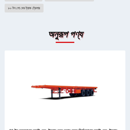
৮০ টন লো বেড ট্রাক ট্রেলার
অনুরূপ পণ্য