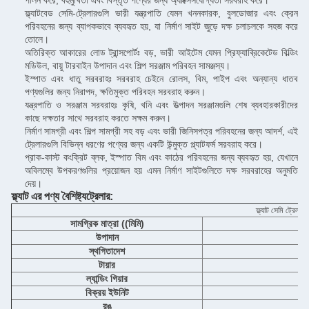
পালন করে, বহুমুখিতা এবং বিস্তৃত পণ্যের জন্য অ্যাক্সেসযোগ্যতা সরবরাহ করে।
ফ্ল্যাটবেড সেমি-ট্রেলারগুলি ভারী যন্ত্রপাতি যেমন খননকারক, বুলডোজার এবং ক্রেন
পরিবহনের জন্য ব্যাপকভাবে ব্যবহৃত হয়, যা নির্মাণ সাইট জুড়ে দক্ষ চলাচলকে সহজ করে
তোলে।
অতিরিক্ত আকারের লোড ট্রান্সপোর্টঃ বড়, ভারী আইটেম যেমন প্রিফ্যাব্রিকেটেড বিল্ডিং
মডিউল, বায়ু টারবাইন উপাদান এবং শিল্প সরঞ্জাম পরিবহন সামঞ্জস্য।
ইস্পাত এবং ধাতু সরবরাহঃ সরবরাহ চেইনে রোলস, বিম, পাইপ এবং অন্যান্য ধাতব
পণ্যগুলির জন্য নিরাপদ, ক্ষতিমুক্ত পরিবহন সরবরাহ করুন।
যন্ত্রপাতি ও সরঞ্জাম সরবরাহঃ কৃষি, খনি এবং উত্পাদন সরঞ্জামগুলি শেষ ব্যবহারকারীদের
কাছে দক্ষতার সাথে সরবরাহ করতে সক্ষম করুন।
নির্মাণ সামগ্রী এবং শিল্প সামগ্রী সহ বড় এবং ভারী জিনিসপত্র পরিবহনের জন্য আদর্শ, এই
ট্রেলারগুলি বিভিন্ন ধরণের পণ্যের জন্য একটি উন্মুক্ত প্ল্যাটফর্ম সরবরাহ করে।
প্রাক-কাস্ট কংক্রিট ব্লক, ইস্পাত বিম এবং কাঠের পরিবহনের জন্য ব্যবহৃত হয়, যেখানে
অবিলম্বে উপকরণগুলির প্রয়োজন হয় এমন নির্মাণ সাইটগুলিতে দক্ষ সরবরাহের অনুমতি
দেয়।
ফ্ল্যাট এর পণ্য বৈশিষ্ট্য
ট্রেলার
:
ফ্ল্যাট সেমি ট্রেলার
সামগ্রিক মাত্রা ((মিমি)
উপাদান
স্থগিতাদেশ
টায়ার
ল্যান্ডিং গিয়ার
বিক্রয় ইউনিট
রঙ