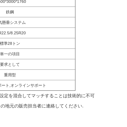
500*3000*1760
鉄鋼
気懸垂システム
R22.5/8.25R20
標準28トン
単一の項目
要求として
重用型
ポート,オンラインサポート
かの設定を混合してマッチすることは技術的に不可
の地元の販売担当者に連絡してください.