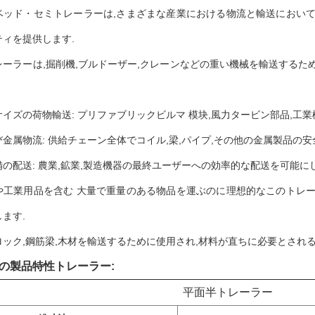
ベッド・セミトレーラーは,さまざまな産業における物流と輸送において
ティを提供します.
レーラーは,掘削機,ブルドーザー,クレーンなどの重い機械を輸送するた
イズの荷物輸送: プリファブリックビルマ 模块,風力タービン部品,工
金属物流: 供給チェーン全体でコイル,梁,パイプ,その他の金属製品の
の配送: 農業,鉱業,製造機器の最終ユーザーへの効率的な配送を可能にし
や工業用品を含む 大量で重量のある物品を運ぶのに理想的なこのトレー
ます.
ロック,鋼筋梁,木材を輸送するために使用され,材料が直ちに必要とされ
の製品特性
トレーラー
:
平面半トレーラー