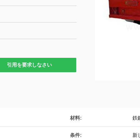
引用を要求しなさい
材料:
鉄
条件:
新