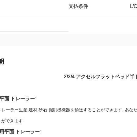
支払条件
L/C
明
2/3/4 アクセルフラットベッド
平面
トレーラー:
トレーラー生産,建材,砂石,掘削機機器を輸送することができます. あ
とができます
用
平面
トレーラー
: