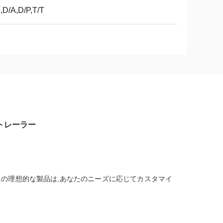
,D/A,D/P,T/T
半トレーラー
なたの理想的な製品は,あなたのニーズに応じてカスタマイ