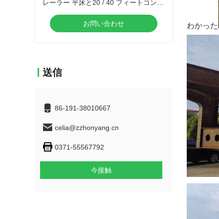
レーラー 平床と20 / 40 フィートコンテ
ナの使用
お問い合わせ
わかった
送信
86-191-38010667
celia@zzhonyang.cn
0371-55567792
今接触