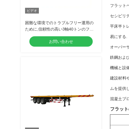
フラット
ビデオ
セシビリ
困難な環境でのトラブルフリー運用の
平床半ト
ために,信頼性の高い3軸40トンのフラ
ットトレーラー
易にする.
お問い合わせ
オーバーサ
鉄鋼および
機械と設備
建設材料
ムを提供し
混凝土ブ
フラット