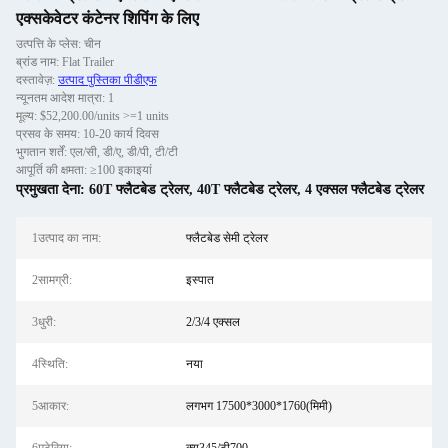
एक्सकेवेटर कंटेनर शिपिंग के लिए
उत्पत्ति के प्लेस: चीन
ब्रांड नाम: Flat Trailer
दस्तावेज़:
उत्पाद पुस्तिका पीडीएफ
न्यूनतम आदेश मात्रा: 1
मूल्य: $52,200.00/units >=1 units
प्रसव के समय: 10-20 कार्य दिवस
भुगतान शर्तें: एल/सी, डी/ए, डी/पी, टी/टी
आपूर्ति की क्षमता: ≥100 इकाइयां
प्रमुखता देना:
60T फ्लैटबेड ट्रेलर
,
40T फ्लैटबेड ट्रेलर
,
4 एक्सल फ्लैटबेड ट्रेलर
1उत्पाद का नाम:
फ्लैटबेड सेमी ट्रेलर
2सामग्री:
इस्पात
3धुरी:
2/3/4 एक्सल
4स्थिति:
नया
5आकार:
लगभग 17500*3000*1760(मिमी)