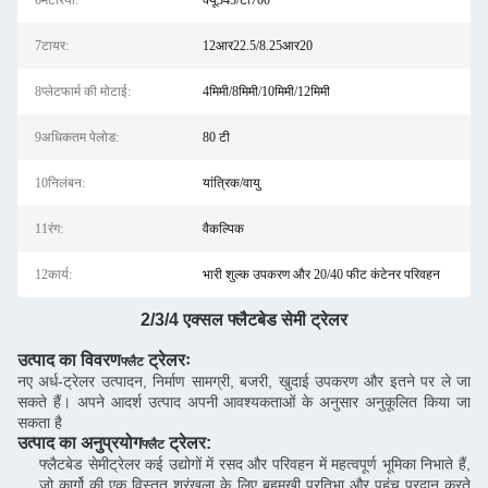
6मटेरिया:
क्यू345/टी700
7टायर:
12आर22.5/8.25आर20
8प्लेटफार्म की मोटाई:
4मिमी/8मिमी/10मिमी/12मिमी
9अधिकतम पेलोड:
80 टी
10निलंबन:
यांत्रिक/वायु
11रंग:
वैकल्पिक
12कार्य:
भारी शुल्क उपकरण और 20/40 फीट कंटेनर परिवहन
2/3/4 एक्सल फ्लैटबेड सेमी ट्रेलर
उत्पाद का विवरण
ट्रेलरः
फ्लैट
नए अर्ध-ट्रेलर उत्पादन, निर्माण सामग्री, बजरी, खुदाई उपकरण और इतने पर ले जा
सकते हैं। अपने आदर्श उत्पाद अपनी आवश्यकताओं के अनुसार अनुकूलित किया जा
सकता है
उत्पाद का अनुप्रयोग
ट्रेलर
:
फ्लैट
फ्लैटबेड सेमीट्रेलर कई उद्योगों में रसद और परिवहन में महत्वपूर्ण भूमिका निभाते हैं,
जो कार्गो की एक विस्तृत श्रृंखला के लिए बहुमुखी प्रतिभा और पहुंच प्रदान करते