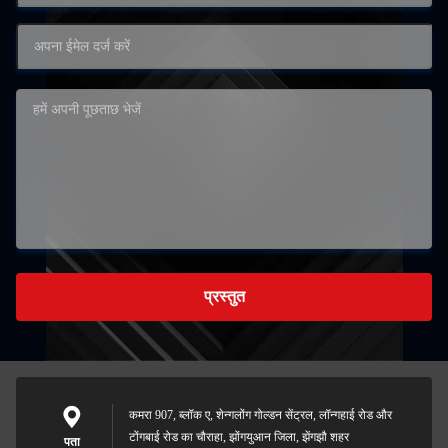
प्रस्तुत
कमरा 907, ब्लॉक ए, शेन्गलोंग गोल्डन सेंट्रल, लॉन्गहाई रोड और
टोंगबाई रोड का चौराहा, झोंगयुआन जिला, झेंगझौ शहर
पता