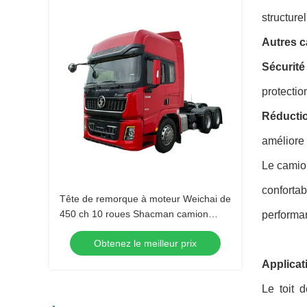
structurel
Autres c
Sécurité
protectio
Réductio
améliore l
Le camion
confortab
Tête de remorque à moteur Weichai de
450 ch 10 roues Shacman camion
performan
lourd pour une faible consommation de
Obtenez le meilleur prix
carburant
Applicat
Le toit 