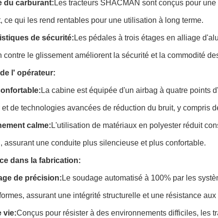
té du carburant:
Les tracteurs SHACMAN sont conçus pour une ef
, ce qui les rend rentables pour une utilisation à long terme.
istiques de sécurité:
Les pédales à trois étages en alliage d'
n contre le glissement améliorent la sécurité et la commodité de
de l' opérateur:
onfortable:
La cabine est équipée d'un airbag à quatre points 
t de technologies avancées de réduction du bruit, y compris de
nement calme:
L'utilisation de matériaux en polyester réduit co
on, assurant une conduite plus silencieuse et plus confortable.
ce dans la fabrication:
ge de précision:
Le soudage automatisé à 100% par les systè
iformes, assurant une intégrité structurelle et une résistance au
 vie:
Conçus pour résister à des environnements difficiles, les