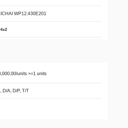
ICHAI WP12.430E201
 4x2
,000.00/units >=1 units
, D/A, D/P, T/T