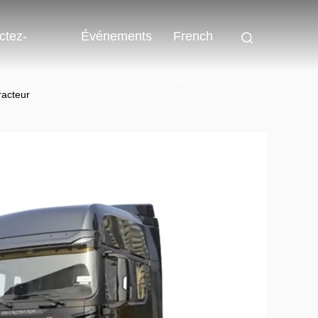
ctez-
Événements
French
racteur