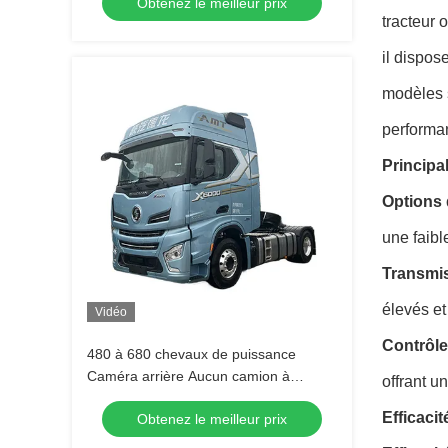
Obtenez le meilleur prix
tracteur 
il dispos
modèles s
performa
Principa
Options 
une faib
Transmi
élevés et
Vidéo
Contrôle
480 à 680 chevaux de puissance
Caméra arrière Aucun camion à
offrant u
bascule amovible X6000 4x2 560
Efficacit
Obtenez le meilleur prix
chevaux 610 chevaux 680 chevaux