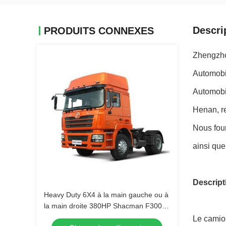
Descri
PRODUITS CONNEXES
Zhengzho
Automobi
Automobi
Henan, r
Nous fou
ainsi que
Descript
Heavy Duty 6X4 à la main gauche ou à
la main droite 380HP Shacman F3000
Tracteur remorque
Le camio