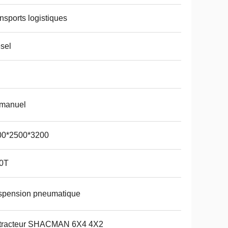
nsports logistiques
sel
 manuel
00*2500*3200
50T
spension pneumatique
 tracteur SHACMAN 6X4 4X2