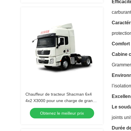
Efficaci
carburant
Caractér
protectio
Comfort 
Cabine c
Grammer e
Environ
l'isolati
Chauffeur de tracteur Shacman 6x4
Excellen
4x2 X3000 pour une charge de grande
Le souda
capacité et les exigences du client
Obtenez le meilleur prix
joints un
Durée de