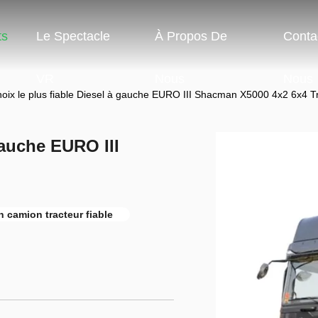
ts
Le Spectacle
À Propos De
Conta
VR
Nous
Nous
hoix le plus fiable Diesel à gauche EURO III Shacman X5000 4x2 6x4 T
gauche EURO III
n camion tracteur fiable