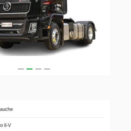
gauche
o II-V