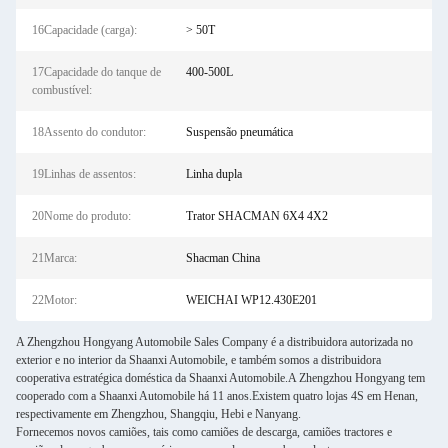
16Capacidade (carga):
> 50T
17Capacidade do tanque de
400-500L
combustível:
18Assento do condutor:
Suspensão pneumática
19Linhas de assentos:
Linha dupla
20Nome do produto:
Trator SHACMAN 6X4 4X2
21Marca:
Shacman China
22Motor:
WEICHAI WP12.430E201
A Zhengzhou Hongyang Automobile Sales Company é a distribuidora autorizada no
exterior e no interior da Shaanxi Automobile, e também somos a distribuidora
cooperativa estratégica doméstica da Shaanxi Automobile.A Zhengzhou Hongyang tem
cooperado com a Shaanxi Automobile há 11 anos.Existem quatro lojas 4S em Henan,
respectivamente em Zhengzhou, Shangqiu, Hebi e Nanyang.
Fornecemos novos camiões, tais como camiões de descarga, camiões tractores e