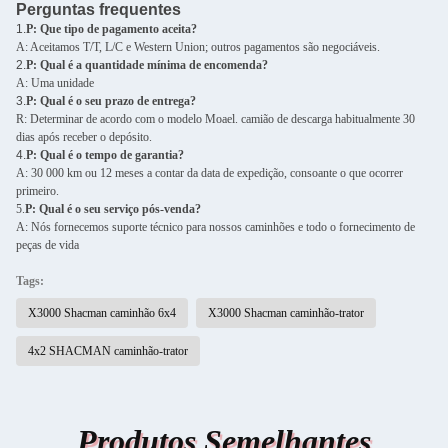
Perguntas frequentes
1.
P: Que tipo de pagamento aceita?
A: Aceitamos T/T, L/C e Western Union; outros pagamentos são negociáveis.
2.
P: Qual é a quantidade mínima de encomenda?
A: Uma unidade
3.
P: Qual é o seu prazo de entrega?
R: Determinar de acordo com o modelo Moael. camião de descarga habitualmente 30
dias após receber o depósito.
4.
P: Qual é o tempo de garantia?
A: 30 000 km ou 12 meses a contar da data de expedição, consoante o que ocorrer
primeiro.
5.
P: Qual é o seu serviço pós-venda?
A: Nós fornecemos suporte técnico para nossos caminhões e todo o fornecimento de
peças de vida
Tags:
X3000 Shacman caminhão 6x4
X3000 Shacman caminhão-trator
4x2 SHACMAN caminhão-trator
Produtos Semelhantes