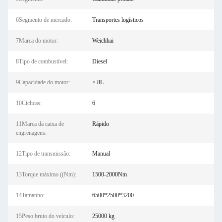
6Segmento de mercado:
Transportes logísticos
7Marca do motor:
Weichhai
8Tipo de combustível:
Diesel
9Capacidade do motor:
> 8L
10Cíclicas:
6
11Marca da caixa de
Rápido
engrenagens:
12Tipo de transmissão:
Manual
13Torque máximo ((Nm):
1500-2000Nm
14Tamanho:
6500*2500*3200
15Peso bruto do veículo:
25000 kg