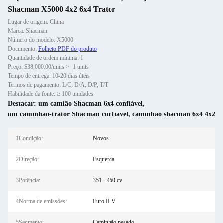
Shacman X5000 4x2 6x4 Trator
Lugar de origem: China
Marca: Shacman
Número do modelo: X5000
Documento:
Folheto PDF do produto
Quantidade de ordem mínima: 1
Preço: $38,000.00/units >=1 units
Tempo de entrega: 10-20 dias úteis
Termos de pagamento: L/C, D/A, D/P, T/T
Habilidade da fonte: ≥ 100 unidades
Destacar:
um camião Shacman 6x4 confiável
,
um caminhão-trator Shacman confiável
,
caminhão shacman 6x4 4x2
1Condição:
Novos
2Direção:
Esquerda
3Potência:
351 - 450 cv
4Norma de emissões:
Euro II-V
5Segmento:
Caminhão pesado