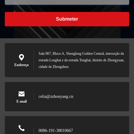
Submeter
Sala 907, Bloco A, Shenglong Golden Central, interseção da
estrada Longhai e da estrada Tongbai, distrito de Zhongyuan,
Endereço
cidade de Zhengzhou
celia@zzhonyang.cn
E-mail
0086-191-38010667