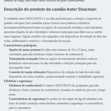
camiões de carga, bem como vários recursos de peças sobressalentes.
Descrição do produto do camião-trator Shacman:
O caminhão-trator SHACMAN é a escolha preferida para o reboque e empurrão de
grandes reboques.Este caminhão tractor fornece uma potência e eficiência
incomparáveisDisponível tanto em opções de transmissão mecânica como hidráulica,
apresenta relações de alta velocidade e reductores principais para lidar com as tarefas
mais exigentes.Alguns modelos são equipados com dispositivos de redução do lado das
rodas, melhorando o controlo e o desempenho da tracção.
Características principais:
Opções de motor potente:
Escolha entre motores de 10 a 13 litros, todos
concebidos para alta eficiência e baixo consumo de combustível.
Transmissão avançada:
Tanto as opções de transmissão mecânica como as
hidráulicas oferecem taxas de alta velocidade e reduções principais para um
desempenho ideal.
Controle de tração reforçado:
Dispositivos de redução do lado da roda estão
disponíveis em certos modelos, proporcionando controle e estabilidade superiores.
Eficiência e segurança:
Eficiência de combustível:
Os tratores SHACMAN são projetados para alta
eficiência e baixo consumo de combustível, tornando-os rentáveis para uso a longo
prazo.
Características de segurança:
Os pedais de três etapas de liga de alumínio com
luzes de pedal e proteção contra deslizes aumentam a segurança e a conveniência
para os operadores.