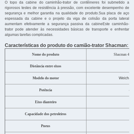
O topo da cabine do caminhão-trator de contêineres foi submetido a
rigorosos testes de resistência à pressão, com excelente desempenho de
segurança e melhor garantia na qualidade do produto.Sua placa de aço
espessada da cabine e o projeto da viga de colisão da porta lateral
aumentam efetivamente a segurança passiva da cabineEste caminhão-
trator pode atender às necessidades básicas de transporte e enfrentar
algumas tarefas complicadas.
Características do produto do camião-trator Shacman:
Nome do produto
Shacman 4X2/
Distância entre eixos
3
Modelo do motor
Weichai
Potência
43
Eixo dianteiro
Capacidade dos petroleiros
4
Pneus
1