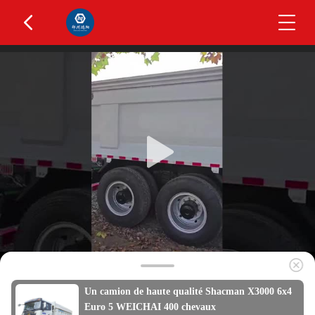
Un camion de haute qualité Shacman X3000 6x4
Euro 5 WEICHAI 400 chevaux