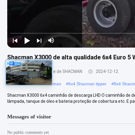
Shacman X3000 de alta qualidade 6x4 Euro 5
Caminhão basculante de SHACMAN
2024-12-12
#
Pequeno camião Shacman
#
6x4 Shacman tipper
#
8x4 Shacm
Shacman X3000 6x4 caminhão de descarga LHD O caminhão de d
lâmpada, tanque de óleo e bateria proteção de cobertura etc. E pad
Messages of visitor
No public comments yet