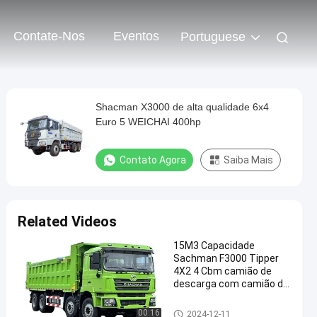
Contate-Nos
Eventos
Portuguese
Shacman X3000 de alta qualidade 6x4
Euro 5 WEICHAI 400hp
Contato Agora
Saiba Mais
Related Videos
15M3 Capacidade
Sachman F3000 Tipper
4X2 4 Cbm camião de
descarga com camião de
descarga 6X4
Caminhão basculante de SHA
00:16
2024-12-11