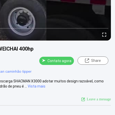
 WEICHAI 400hp
Share
Contato agora
an caminhão tipper
escarga SHACMAN X3000 adotar muitos design razoável, como
rão de pneu é ...
Vista mais
Leave a message