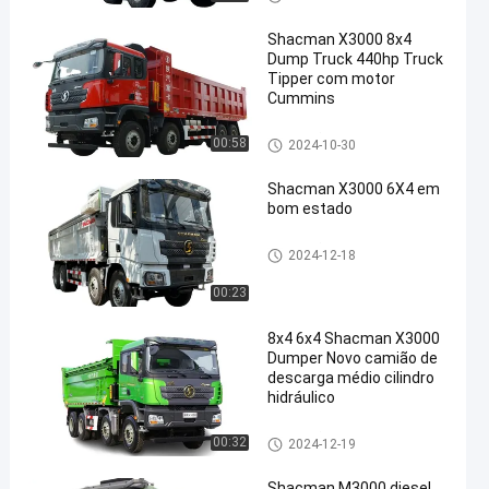
CMAN
Shacman X3000 8x4
Dump Truck 440hp Truck
Tipper com motor
Cummins
Caminhão basculante de SHA
00:58
2024-10-30
CMAN
Shacman X3000 6X4 em
bom estado
Caminhão basculante de SHA
2024-12-18
CMAN
00:23
8x4 6x4 Shacman X3000
Dumper Novo camião de
descarga médio cilindro
hidráulico
Caminhão basculante de SHA
00:32
2024-12-19
CMAN
Shacman M3000 diesel