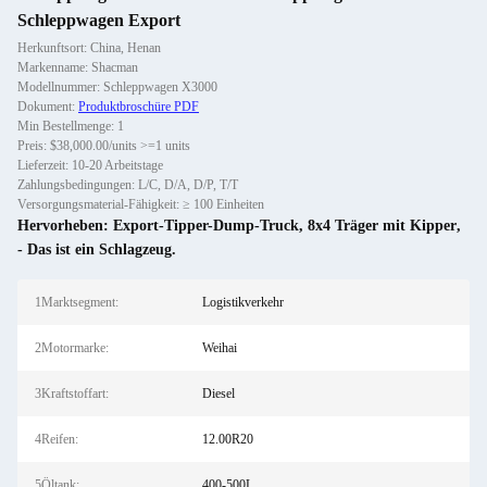
Schleppwagen Export
Herkunftsort: China, Henan
Markenname: Shacman
Modellnummer: Schleppwagen X3000
Dokument:
Produktbroschüre PDF
Min Bestellmenge: 1
Preis: $38,000.00/units >=1 units
Lieferzeit: 10-20 Arbeitstage
Zahlungsbedingungen: L/C, D/A, D/P, T/T
Versorgungsmaterial-Fähigkeit: ≥ 100 Einheiten
Hervorheben:
Export-Tipper-Dump-Truck
,
8x4 Träger mit Kipper
,
- Das ist ein Schlagzeug.
1Marktsegment:
Logistikverkehr
2Motormarke:
Weihai
3Kraftstoffart:
Diesel
4Reifen:
12.00R20
5Öltank:
400-500L