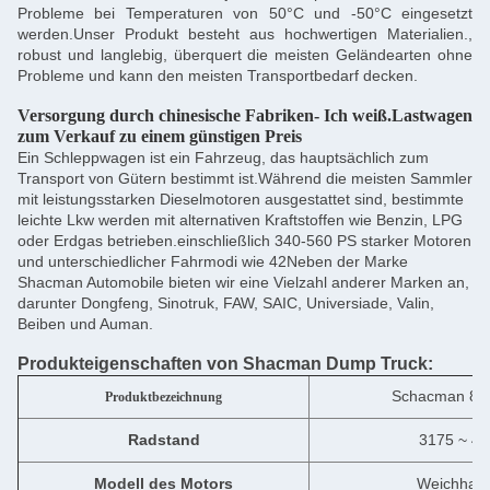
Probleme bei Temperaturen von 50°C und -50°C eingesetzt
werden.Unser Produkt besteht aus hochwertigen Materialien.,
robust und langlebig, überquert die meisten Geländearten ohne
Probleme und kann den meisten Transportbedarf decken.
Versorgung durch chinesische Fabriken
- Ich weiß.
Lastwagen
zum Verkauf zu einem günstigen Preis
Ein Schleppwagen ist ein Fahrzeug, das hauptsächlich zum
Transport von Gütern bestimmt ist.Während die meisten Sammler
mit leistungsstarken Dieselmotoren ausgestattet sind, bestimmte
leichte Lkw werden mit alternativen Kraftstoffen wie Benzin, LPG
oder Erdgas betrieben.einschließlich 340-560 PS starker Motoren
und unterschiedlicher Fahrmodi wie 42Neben der Marke
Shacman Automobile bieten wir eine Vielzahl anderer Marken an,
darunter Dongfeng, Sinotruk, FAW, SAIC, Universiade, Valin,
Beiben und Auman.
Produkteigenschaften von Shacman Dump Truck:
Schacman 8X4
Produktbezeichnung
Radstand
3175 ~ 4
Modell des Motors
Weichhai