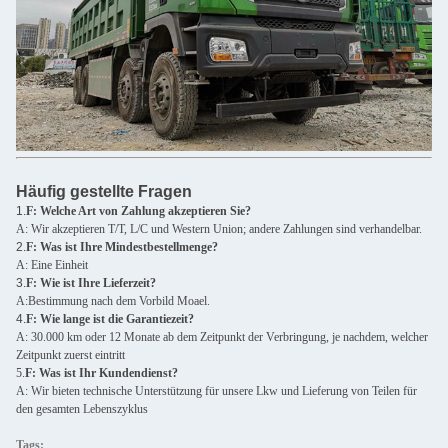
Häufig gestellte Fragen
1.
F: Welche Art von Zahlung akzeptieren Sie?
A: Wir akzeptieren T/T, L/C und Western Union; andere Zahlungen sind verhandelbar.
2.
F: Was ist Ihre Mindestbestellmenge?
A: Eine Einheit
3.
F: Wie ist Ihre Lieferzeit?
A:Bestimmung nach dem Vorbild Moael.
4.
F: Wie lange ist die Garantiezeit?
A: 30.000 km oder 12 Monate ab dem Zeitpunkt der Verbringung, je nachdem, welcher
Zeitpunkt zuerst eintritt
5.
F: Was ist Ihr Kundendienst?
A: Wir bieten technische Unterstützung für unsere Lkw und Lieferung von Teilen für
den gesamten Lebenszyklus
Tags: