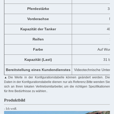
Pferdestärke
340
Vorderachse
MA
Kapazität der Tanker
400 
Reifen
12
Farbe
Auf Wuns
Kapazität (Last)
31 bis
Bereitstellung eines Kundendienstes
Videotechnische Unterst
▲
Die Werte in der Konfigurationstabelle können geändert werden. Die
Daten in der Konfigurationstabelle dienen nur als Referenz.Bitte wenden Sie
sich an Ihren lokalen Vertriebsmitarbeiter, um die richtigen Spezifikationen
für Ihre Bedürfnisse zu wählen..
Produktbild
- Ich weiß.