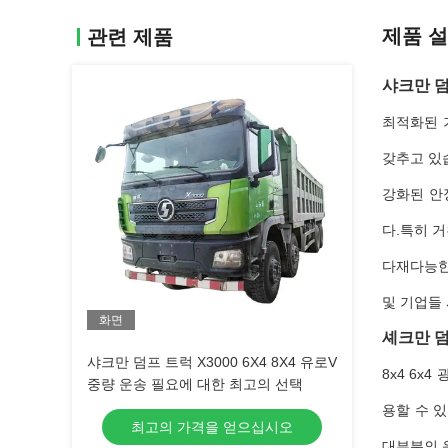
제품 
관련 제품
샤크만 덤
최적화된 
갖추고 있
강화된 안
다.특히 거
다재다능한 
및 기업들
화면
셰크만 덤
샤크만 덤프 트럭 X3000 6X4 8X4 유로V
8x4 6x
중량 운송 필요에 대한 최고의 선택
용할 수 
최고의 가격을 얻으십시오
대부분의 