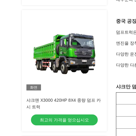
중국 공장
덤프트럭은
엔진을 장착
다양한 운전
다양한 다
샤크만 덤
화면
샤크맨 X3000 420HP 8X4 중량 덤프 카
시 트럭
최고의 가격을 얻으십시오