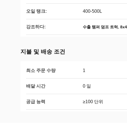
오일 탱크:
400-500L
강조하다:
,
수출 템퍼 덤프 트럭
8x
지불 및 배송 조건
최소 주문 수량
1
배달 시간
0 일
공급 능력
≥100 단위