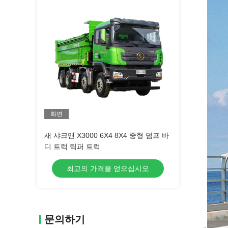
화면
새 샤크맨 X3000 6X4 8X4 중형 덤프 바
디 트럭 틱퍼 트럭
최고의 가격을 얻으십시오
문의하기