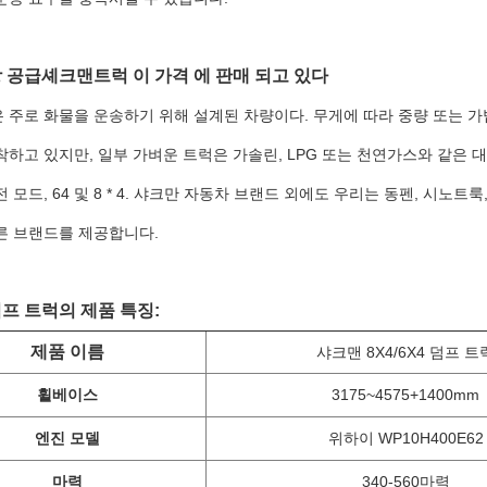
 공급
셰크맨
트럭 이 가격 에 판매 되고 있다
 주로 화물을 운송하기 위해 설계된 차량이다. 무게에 따라 중량 또는 가
하고 있지만, 일부 가벼운 트럭은 가솔린, LPG 또는 천연가스와 같은 대체
 모드, 64 및 8 * 4. 샤크만 자동차 브랜드 외에도 우리는 동펜, 시노트룩,
른 브랜드를 제공합니다.
프 트럭의 제품 특징:
제품 이름
샤크맨 8X4/6X4 덤프 트
휠베이스
3175~4575+1400mm
엔진 모델
위하이 WP10H400E62
마력
340-560마력