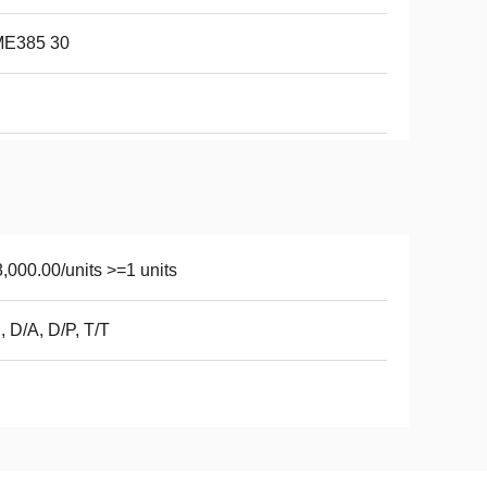
ME385 30
,000.00/units >=1 units
, D/A, D/P, T/T