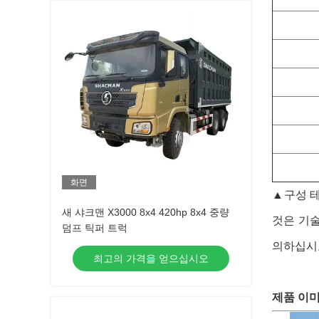
화면
▲
구성 
새 샤크맨 X3000 8x4 420hp 8x4 중량
것은 기
덤프 틱퍼 트럭
의하십시오
최고의 가격을 얻으십시오
제품 이