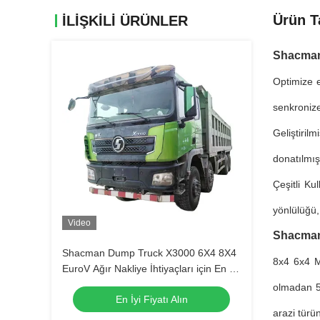
Ürün T
İLIŞKILI ÜRÜNLER
Shacman
Optimize e
senkronize
Geliştiril
donatılmış
Çeşitli Ku
yönlülüğü, 
Video
Shacman
Shacman Dump Truck X3000 6X4 8X4
8x4 6x4 M
EuroV Ağır Nakliye İhtiyaçları için En İyi
Seçim
olmadan 50
En İyi Fiyatı Alın
arazi türü