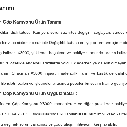
anımı
 Çöp Kamyonu Ürün Tanımı:
dilen dişli kutusu: Kamyon, sorunsuz vites değişimi sağlayan, sürücü ç
 bir vites sistemine sahiptir.Değişiklik kutusu en iyi performans için mot
miş istikrar: X3000, yükleme, boşaltma ve nakliye sırasında aracın istikrar
tır.Bu özellikle engebeli arazilerde yolculuk ederken ya da eşit olmayan 
llanım: Shacman X3000, inşaat, madencilik, tarım ve lojistik de dahil
filo işletmecileri ve işletmeler arasında popüler bir seçim haline getiriyo
 Çöp Kamyonu Ürün Uygulamaları:
aden Çöp Kamyonu X3000, madenlerde ve diğer projelerde nakliye iç
 ° C ve -50 ° C sıcaklıklarında kullanılabilir.Ürünümüz yüksek kalitel
nü geçmek sorun yaratmaz ve çoğu ulaşım ihtiyacını karşılayabilir.