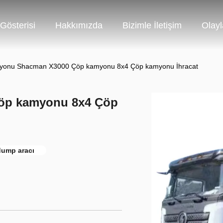
Gösterisi
Hakkımızda
Bizimle İletişim
Olayl
yonu Shacman X3000 Çöp kamyonu 8x4 Çöp kamyonu İhracat
öp kamyonu 8x4 Çöp
dump aracı