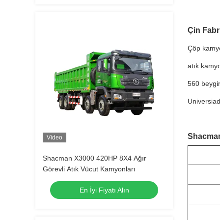
Çin Fabri
Çöp kamyon
atık kamyo
560 beygir
Universiad
Shacman 
Video
Shacman X3000 420HP 8X4 Ağır
Görevli Atık Vücut Kamyonları
En İyi Fiyatı Alın