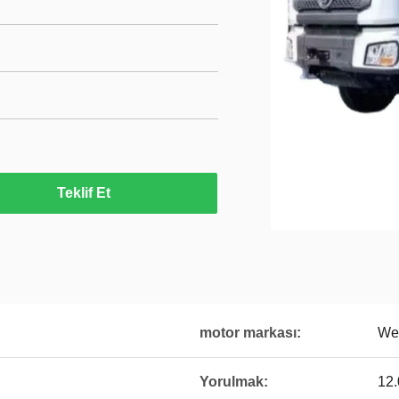
Teklif Et
motor markası:
We
Yorulmak:
12