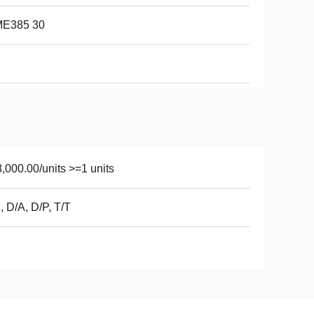
ME385 30
,000.00/units >=1 units
, D/A, D/P, T/T