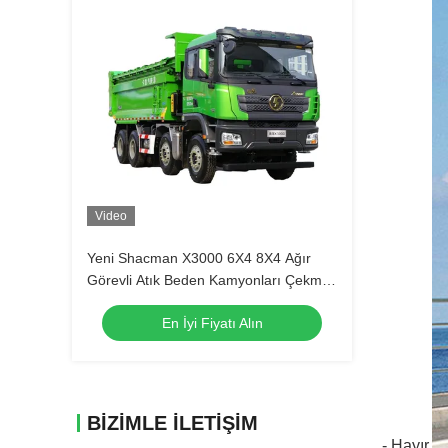
Video
Yeni Shacman X3000 6X4 8X4 Ağır
Görevli Atık Beden Kamyonları Çekme
Kamyonu
En İyi Fiyatı Alın
BIZIMLE İLETIŞIM
- Hayır.