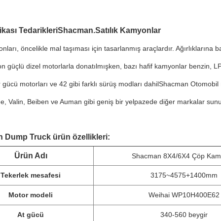
kası Tedarikleri
Shacman.
Satılık Kamyonlar
ları, öncelikle mal taşıması için tasarlanmış araçlardır. Ağırlıklarına bağ
n güçlü dizel motorlarla donatılmışken, bazı hafif kamyonlar benzin, LPG 
 gücü motorları ve 42 gibi farklı sürüş modları dahilShacman Otomobil
e, Valin, Beiben ve Auman gibi geniş bir yelpazede diğer markalar sun
Dump Truck ürün özellikleri:
Ürün Adı
Shacman 8X4/6X4 Çöp Kam
Tekerlek mesafesi
3175~4575+1400mm
Motor modeli
Weihai WP10H400E62
At gücü
340-560 beygir