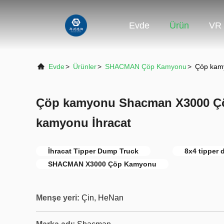
Evde
Ürün
VR 
Evde
>
Ürünler
>
SHACMAN Çöp Kamyonu
>
Çöp kam
Çöp kamyonu Shacman X3000 Ç
kamyonu İhracat
İhracat Tipper Dump Truck
8x4 tipper 
SHACMAN X3000 Çöp Kamyonu
Menşe yeri:
Çin, HeNan