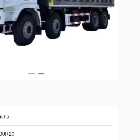
ichai
.00R20