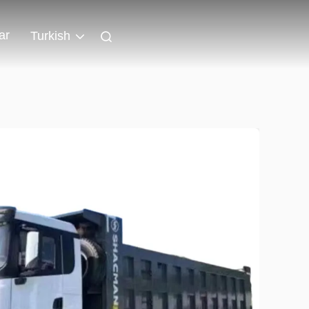
ar
Turkish