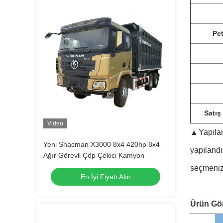
Pet
Satış
Video
▲
Yapıla
Yeni Shacman X3000 8x4 420hp 8x4
yapılandı
Ağır Görevli Çöp Çekici Kamyon
seçmenize
En İyi Fiyatı Alın
Ürün Gö