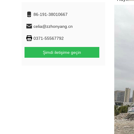
86-191-38010667
celia@zzhonyang.cn
0371-55567792
Şimdi iletişime geçin