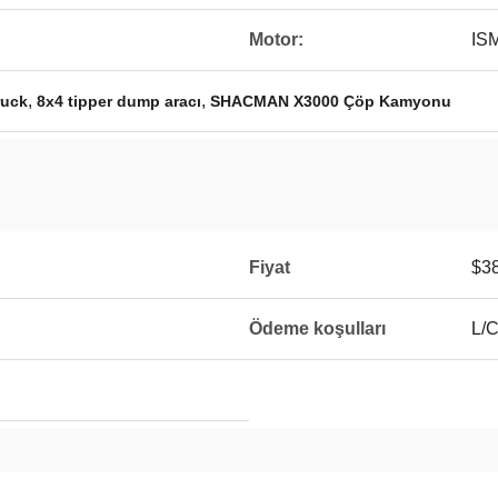
Motor:
IS
,
,
ruck
8x4 tipper dump aracı
SHACMAN X3000 Çöp Kamyonu
Fiyat
$38
Ödeme koşulları
L/C