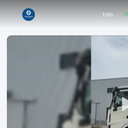
Σπίτι
Π