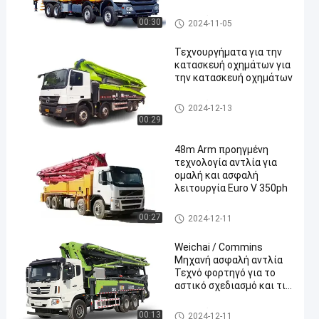
φορτηγό αντλίας
00:30
2024-11-05
Τεχνουργήματα για την
κατασκευή οχημάτων για
την κατασκευή οχημάτων
φορτηγό αντλίας
2024-12-13
00:29
48m Arm προηγμένη
τεχνολογία αντλία για
ομαλή και ασφαλή
λειτουργία Euro V 350ph
φορτηγό αντλίας
00:27
2024-12-11
Weichai / Commins
Μηχανή ασφαλή αντλία
Τεχνό φορτηγό για το
αστικό σχεδιασμό και τις
ανάγκες κατασκευής
φορτηγό αντλίας
00:13
2024-12-11