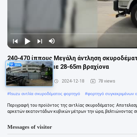
240-470 ίππους Μεγάλη άντληση σκυροδέματ
σκυροδέματος με 28-65m βραχίονα
φορτηγό αντλίας
2024-12-18
78 views
#
Isuzu αντλία σκυροδέματος φορτηγό
#
φορτηγό συγκεκριμένων 
Περιγραφή του προϊόντος της αντλίας σκυροδέματος: Αποτελεσ
αρκετών εκατοντάδων κυβικών μέτρων την ώρα, βελτιώνοντας ση
Messages of visitor