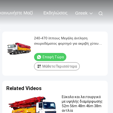
κοινωνήστε Μαζί
Εκδηλώσεις
Greek
ς
240-470 ίππους Μεγάλη άντληση
σκυροδέματος φορτηγό για ακριβή χύτευση
σκυροδέματος με 28-65m βραχίονα
Επαφή Τώρα
Μάθετε Περισσότερα
Related Videos
Εύκολο και λειτουργικό
με υψηλής διαμόρφωσης
52m 56m 48m 46m 38m
αντλία