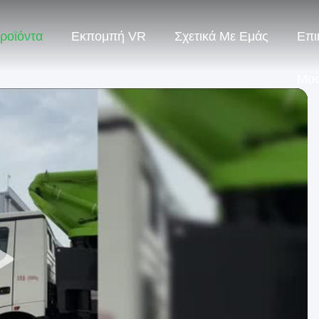
ροϊόντα
Εκπομπή VR
Σχετικά Με Εμάς
Επι
Μα