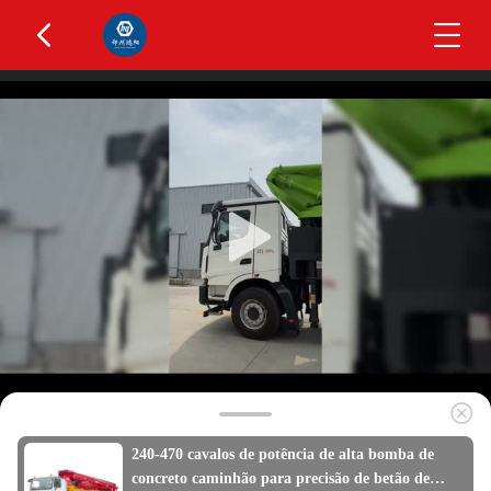
240-470 cavalos de potência de alta bomba de
concreto caminhão para precisão de betão de