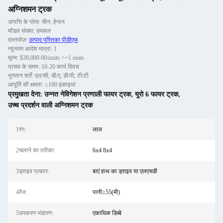
अग्निशमन ट्रक
उत्पत्ति के प्लेस: चीन, हेनान
मॉडल संख्या: दमकल
दस्तावेज़:
उत्पाद पुस्तिका पीडीएफ
न्यूनतम आदेश मात्रा: 1
मूल्य: $38,000.00/units >=1 units
प्रसव के समय: 10-20 कार्य दिवस
भुगतान शर्तें: एल/सी, डी/ए, डी/पी, टी/टी
आपूर्ति की क्षमता: ≥100 इकाइयां
प्रमुखता देना:
उन्नत नेविगेशन प्रणाली फायर ट्रक
,
यूरो 6 फायर ट्रक
,
उच्च प्रदर्शन वाली अग्निशमन ट्रक
1रंग:
लाल
2चलाने का तरीका:
6x4 8x4
3ड्राइव प्रकार:
बाएं हाथ का ड्राइव या एलएचडी
4रेंज:
पानी≥55(मी)
5उपकरण भंडारण:
एकाधिक डिब्बे