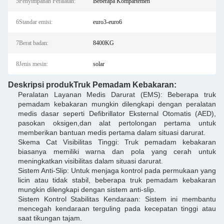
5Penyimpanan Peralatan:
Beberapa Kompartemen
6Standar emisi:
euro3-euro6
7Berat badan:
8400KG
8Jenis mesin:
solar
Deskripsi produk
Truk Pemadam Kebakaran
:
Peralatan Layanan Medis Darurat (EMS): Beberapa truk
pemadam kebakaran mungkin dilengkapi dengan peralatan
medis dasar seperti Defibrillator Eksternal Otomatis (AED),
pasokan oksigen,dan alat pertolongan pertama untuk
memberikan bantuan medis pertama dalam situasi darurat.
Skema Cat Visibilitas Tinggi: Truk pemadam kebakaran
biasanya memiliki warna dan pola yang cerah untuk
meningkatkan visibilitas dalam situasi darurat.
Sistem Anti-Slip: Untuk menjaga kontrol pada permukaan yang
licin atau tidak stabil, beberapa truk pemadam kebakaran
mungkin dilengkapi dengan sistem anti-slip.
Sistem Kontrol Stabilitas Kendaraan: Sistem ini membantu
mencegah kendaraan terguling pada kecepatan tinggi atau
saat tikungan tajam.