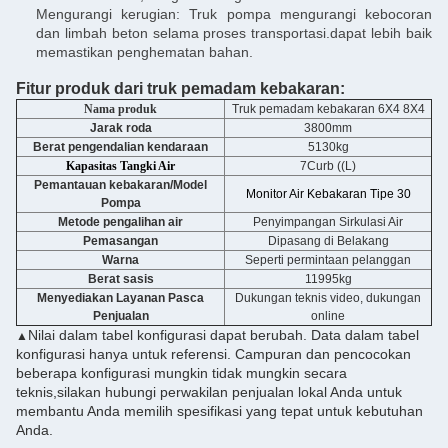
Mengurangi kerugian: Truk pompa mengurangi kebocoran
dan limbah beton selama proses transportasi.dapat lebih baik
memastikan penghematan bahan.
Fitur produk dari truk pemadam kebakaran:
Nama produk
Truk pemadam kebakaran 6X4 8X4
Jarak roda
3800mm
Berat pengendalian kendaraan
5130kg
Kapasitas Tangki Air
7Curb ((L)
Pemantauan kebakaran/Model
Monitor Air Kebakaran Tipe 30
Pompa
Metode pengalihan air
Penyimpangan Sirkulasi Air
Pemasangan
Dipasang di Belakang
Warna
Seperti permintaan pelanggan
Berat sasis
11995kg
Menyediakan Layanan Pasca
Dukungan teknis video, dukungan
Penjualan
online
Nilai dalam tabel konfigurasi dapat berubah. Data dalam tabel
▲
konfigurasi hanya untuk referensi. Campuran dan pencocokan
beberapa konfigurasi mungkin tidak mungkin secara
teknis,silakan hubungi perwakilan penjualan lokal Anda untuk
membantu Anda memilih spesifikasi yang tepat untuk kebutuhan
Anda.