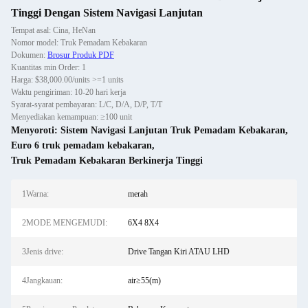
Tinggi Dengan Sistem Navigasi Lanjutan
Tempat asal: Cina, HeNan
Nomor model: Truk Pemadam Kebakaran
Dokumen:
Brosur Produk PDF
Kuantitas min Order: 1
Harga: $38,000.00/units >=1 units
Waktu pengiriman: 10-20 hari kerja
Syarat-syarat pembayaran: L/C, D/A, D/P, T/T
Menyediakan kemampuan: ≥100 unit
Menyoroti:
Sistem Navigasi Lanjutan Truk Pemadam Kebakaran
,
Euro 6 truk pemadam kebakaran
,
Truk Pemadam Kebakaran Berkinerja Tinggi
1Warna:
merah
2MODE MENGEMUDI:
6X4 8X4
3Jenis drive:
Drive Tangan Kiri ATAU LHD
4Jangkauan:
air≥55(m)