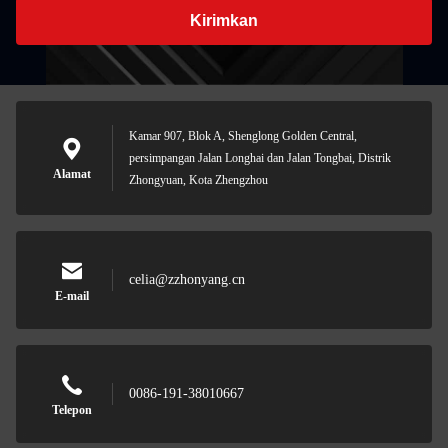
Kirimkan
Kamar 907, Blok A, Shenglong Golden Central,
persimpangan Jalan Longhai dan Jalan Tongbai, Distrik
Alamat
Zhongyuan, Kota Zhengzhou
celia@zzhonyang.cn
E-mail
0086-191-38010667
Telepon