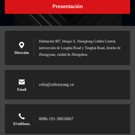
Presentación
Habitación 907, bloque A, Shenglong Golden Central,
intersección de Longhai Road y Tongbai Road, distrito de
Dirección
Zhongyuan, ciudad de Zhengzhou
celia@zzhonyang.cn
Email
0086-191-38010667
El teléfono.