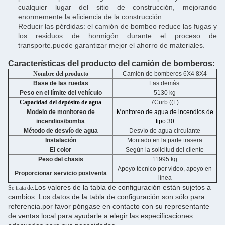
cualquier lugar del sitio de construcción, mejorando
enormemente la eficiencia de la construcción.
Reducir las pérdidas: el camión de bombeo reduce las fugas y
los residuos de hormigón durante el proceso de
transporte.puede garantizar mejor el ahorro de materiales.
Características del producto del camión de bomberos:
Nombre del producto
Camión de bomberos 6X4 8X4
Base de las ruedas
Las demás:
Peso en el límite del vehículo
5130 kg
Capacidad del depósito de agua
7Curb ((L)
Modelo de monitoreo de
Monitoreo de agua de incendios de
incendios/bomba
tipo 30
Método de desvío de agua
Desvío de agua circulante
Instalación
Montado en la parte trasera
El color
Según la solicitud del cliente
Peso del chasis
11995 kg
Apoyo técnico por video, apoyo en
Proporcionar servicio postventa
línea
Los valores de la tabla de configuración están sujetos a
Se trata de:
cambios. Los datos de la tabla de configuración son sólo para
referencia.por favor póngase en contacto con su representante
de ventas local para ayudarle a elegir las especificaciones