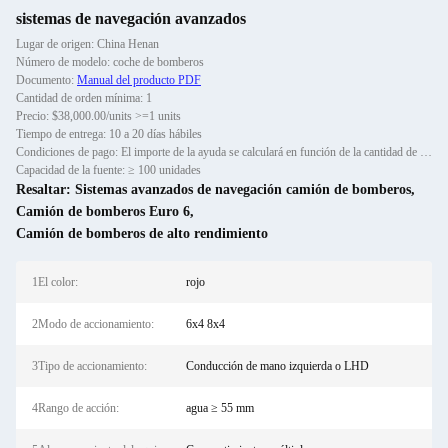
sistemas de navegación avanzados
Lugar de origen: China Henan
Número de modelo: coche de bomberos
Documento:
Manual del producto PDF
Cantidad de orden mínima: 1
Precio: $38,000.00/units >=1 units
Tiempo de entrega: 10 a 20 días hábiles
Condiciones de pago: El importe de la ayuda se calculará en función de la cantidad de productos que se hayan vendido.
Capacidad de la fuente: ≥ 100 unidades
Resaltar:
Sistemas avanzados de navegación camión de bomberos
,
Camión de bomberos Euro 6
,
Camión de bomberos de alto rendimiento
1El color:
rojo
2Modo de accionamiento:
6x4 8x4
3Tipo de accionamiento:
Conducción de mano izquierda o LHD
4Rango de acción:
agua ≥ 55 mm