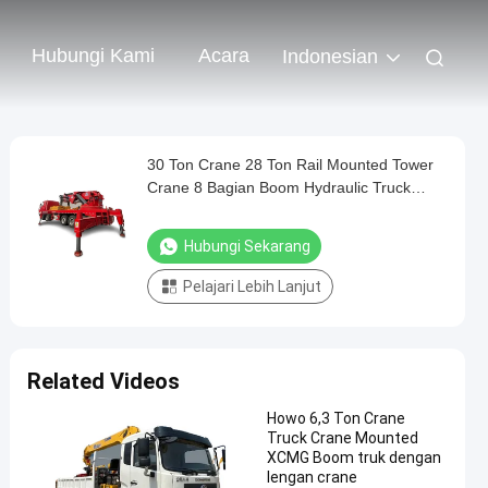
Hubungi Kami
Acara
Indonesian
30 Ton Crane 28 Ton Rail Mounted Tower
Crane 8 Bagian Boom Hydraulic Truck
Crane
Hubungi Sekarang
Pelajari Lebih Lanjut
Related Videos
Howo 6,3 Ton Crane
Truck Crane Mounted
XCMG Boom truk dengan
lengan crane