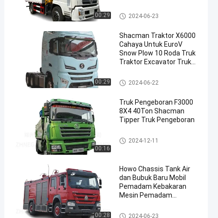
Truk Derek
00:29
2024-06-23
Shacman Traktor X6000
Cahaya Untuk EuroV
Snow Plow 10 Roda Truk
Traktor Excavator Truk
Berat Evolusi
truk traktor shacman
00:29
2024-06-22
Truk Pengeboran F3000
8X4 40Ton Shacman
Tipper Truk Pengeboran
SHACMAN Dump Truck
2024-12-11
00:16
Howo Chassis Tank Air
dan Bubuk Baru Mobil
Pemadam Kebakaran
Mesin Pemadam
Kebakaran Truk
Pemadam Kebakaran
Truk Pemadam Kebakaran
00:28
2024-06-23