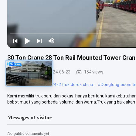
30 Ton Crane 28 Ton Rail Mounted Tower Cran
Truk Derek
2024-06-23
154 views
#
Truk derek 4x2 6x4
#
4x2 truk derek china
#
Dongfeng boom tr
Kami memiliki truk baru dan bekas. hanya beritahu kami kebutuh
bobot muat yang berbeda, volume, dan warna.Truk yang baik akan
Messages of visitor
No public comments yet