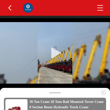
30 Ton Crane 28 Tons Rail Mounted Tower Crane
8 Section Boom Hydraulic Truck Crane