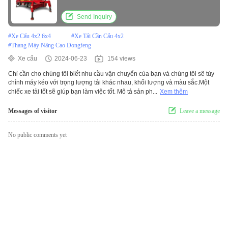
Send Inquiry
#
Xe Cẩu 4x2 6x4
#
Xe Tải Cần Cẩu 4x2
#
Thang Máy Nâng Cao Dongfeng
Xe cẩu
2024-06-23
154 views
Chỉ cần cho chúng tôi biết nhu cầu vận chuyển của bạn và chúng tôi sẽ tùy
chỉnh máy kéo với trọng lượng tải khác nhau, khối lượng và màu sắc.Một
chiếc xe tải tốt sẽ giúp bạn làm việc tốt. Mô tả sản ph...
Xem thêm
Messages of visitor
Leave a message
No public comments yet