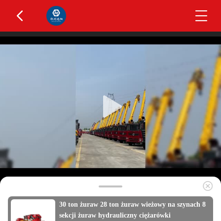
30 ton żuraw 28 ton żuraw wieżowy na szynach 8
sekcji żuraw hydrauliczny ciężarówki