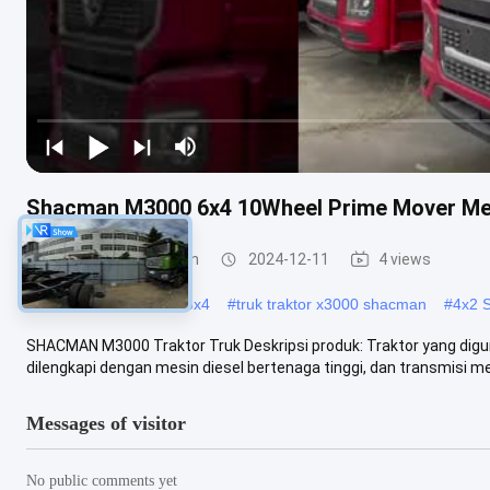
Shacman M3000 6x4 10Wheel Prime Mover Men
truk traktor shacman
2024-12-11
4 views
#
X3000 Shacman truk 6x4
#
truk traktor x3000 shacman
#
4x2 
SHACMAN M3000 Traktor Truk Deskripsi produk: Traktor yang digun
dilengkapi dengan mesin diesel bertenaga tinggi, dan transmisi mek
Messages of visitor
No public comments yet