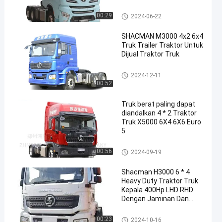
Berat Evolusi
truk traktor shacman
00:29
2024-06-22
SHACMAN M3000 4x2 6x4
Truk Trailer Traktor Untuk
Dijual Traktor Truk
truk traktor shacman
2024-12-11
00:52
Truk berat paling dapat
diandalkan 4 * 2 Traktor
Truk X5000 6X4 6X6 Euro
5
truk traktor shacman
00:56
2024-09-19
Shacman H3000 6 * 4
Heavy Duty Traktor Truk
Kepala 400Hp LHD RHD
Dengan Jaminan Dan
Tempat Tidur
truk traktor shacman
00:23
2024-10-16