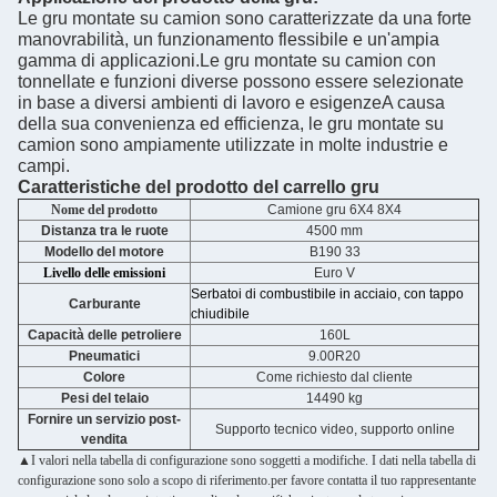
Le gru montate su camion sono caratterizzate da una forte
manovrabilità, un funzionamento flessibile e un'ampia
gamma di applicazioni.Le gru montate su camion con
tonnellate e funzioni diverse possono essere selezionate
in base a diversi ambienti di lavoro e esigenzeA causa
della sua convenienza ed efficienza, le gru montate su
camion sono ampiamente utilizzate in molte industrie e
campi.
Caratteristiche del prodotto del carrello gru
Nome del prodotto
Camione gru 6X4 8X4
Distanza tra le ruote
4500 mm
Modello del motore
B190 33
Livello delle emissioni
Euro V
Serbatoi di combustibile in acciaio, con tappo
Carburante
chiudibile
Capacità delle petroliere
160L
Pneumatici
9.00R20
Colore
Come richiesto dal cliente
Pesi del telaio
14490 kg
Fornire un servizio post-
Supporto tecnico video, supporto online
vendita
▲I valori nella tabella di configurazione sono soggetti a modifiche. I dati nella tabella di
configurazione sono solo a scopo di riferimento.per favore contatta il tuo rappresentante