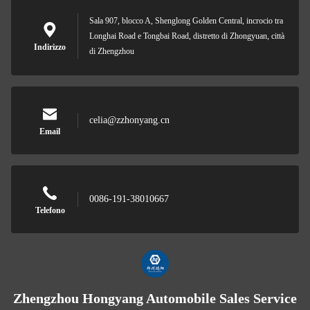
Sala 907, blocco A, Shenglong Golden Central, incrocio tra
Longhai Road e Tongbai Road, distretto di Zhongyuan, città
Indirizzo
di Zhengzhou
celia@zzhonyang.cn
Email
0086-191-38010667
Telefono
Zhengzhou Hongyang Automobile Sales Service