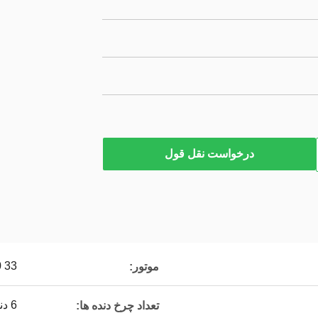
درخواست نقل قول
 33
موتور:
6 دنده جلو و 1 دنده عقب
تعداد چرخ دنده ها: