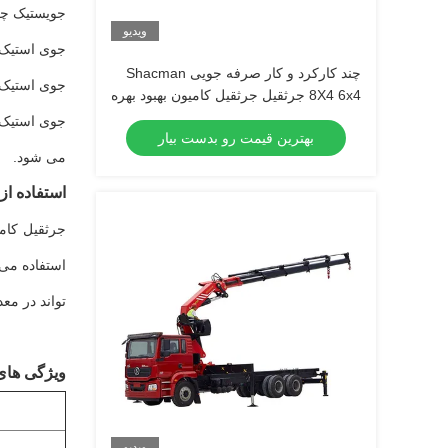
جویستیک چر
ویدیو
جوی استیک ل
چند کارکرد و کار صرفه جویی Shacman
جوی استیک و
8X4 6x4 جرثقیل جرثقیل کامیون بهبود بهره
وری و صرفه جویی در فضا
جوی استیک 
بهترین قیمت رو بدست بیار
می شود.
استفاده از
جرثقیل کامی
استفاده می
تواند در مع
ویژگی های
ویدیو