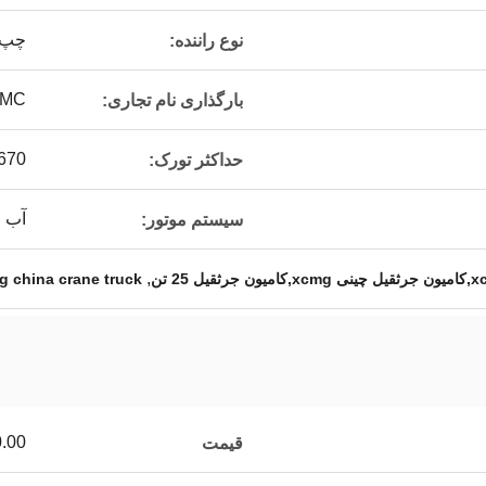
چپ 
نوع راننده:
IMC
بارگذاری نام تجاری:
0 (Nm) / 1300-1500 (rpm)
حداکثر تورک:
آب خ
سیستم موتور:
,
g china crane truck
=1 units
قیمت