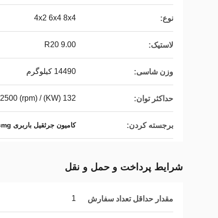
4x2 6x4 8x4
نوع:
9.00 R20
لاستیک:
14490 کیلوگرم
وزن شاسی:
132 (KW) / 2500 (rpm)
حداکثر توان:
برجسته کردن:
کامیون جرثقیل باربری xcmg,کامیون جرثقیل چینی xcmg,کامیون جرثقیل 25 تن
شرایط پرداخت و حمل و نقل
1
مقدار حداقل تعداد سفارش