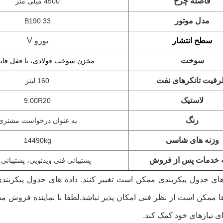
فاصله چرخ
4500 میلی متر
مدل موتور
B190 33
سطح انتشار
یورو V
سوخت
مخزن سوخت فولادی، با قفل قاب
فیت تانکرهای نفت
160 لیتر
لاستیک
9.00R20
رنگ
به عنوان درخواست مشتری
وزنه های شاسی
14490kg
ه خدمات پس از فروش
پشتیبانی فنی ویدئویی، پشتیبانی آ
 جدول پیکربندی ممکن است تغییر کنند. داده های جدول پیکربند
ها ممکن است از نظر فنی امکان پذیر نباشد.لطفا با نماینده فروش 
 نیازهای خود کمک کند.