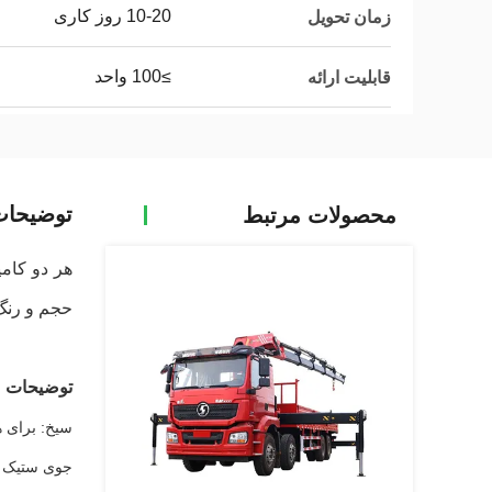
10-20 روز کاری
زمان تحویل
≥100 واحد
قابلیت ارائه
توضیحا
محصولات مرتبط
هر دو کامی
حجم و رنگ
توضیحات 
سیخ: برای ه
جوی ستیک گ