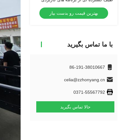
برای صنایع مختلف
بهترین قیمت رو بدست بیار
با ما تماس بگیرید
86-191-38010667
celia@zzhonyang.cn
0371-55567792
حالا تماس بگیرید