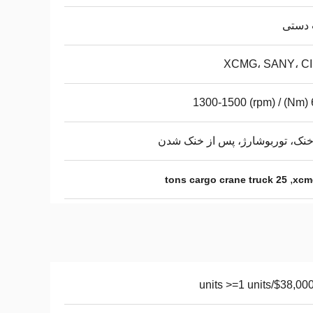
دستی
XCMG، SANY، C
67
نک، توربوشارژ، پس از خنک شدن
,
25 tons cargo crane truck
xcm
$38,000.00/units >