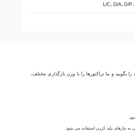
L/C، D/A، D/P،
 بگویید و ما تراکتورها را با وزن بارگذاری مختلف،
ود.
ه نیازهای بلند کردن استفاده می شود.