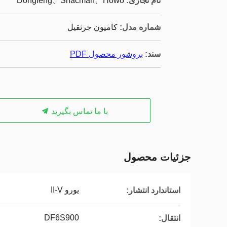
نام تجاری:
Dongfeng、Shacman、Howo
شماره مدل:
کامیون جرثقیل
سند:
بروشور محصول PDF
با ما تماس بگیرید
جزئیات محصول
یورو II-V
استاندارد انتشار:
DF6S900
انتقال: