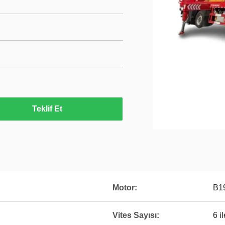
Teklif Et
Motor:
B1
Vites Sayısı:
6 i