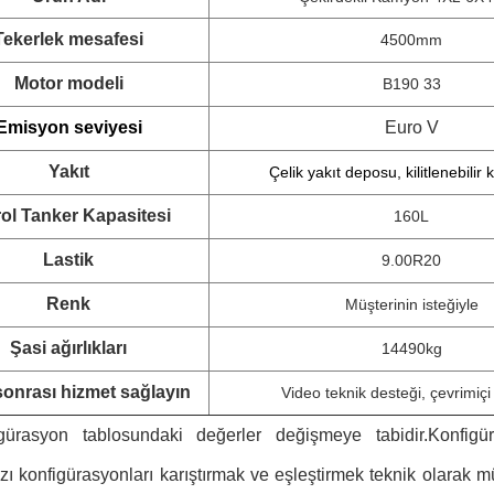
Tekerlek mesafesi
4500mm
Motor modeli
B190 33
Emisyon seviyesi
Euro V
Yakıt
Çelik yakıt deposu, kilitlenebilir
rol Tanker Kapasitesi
160L
Lastik
9.00R20
Renk
Müşterinin isteğiyle
Şasi ağırlıkları
14490kg
sonrası hizmet sağlayın
Video teknik desteği, çevrimiçi
rasyon tablosundaki değerler değişmeye tabidir.Konfigür
azı konfigürasyonları karıştırmak ve eşleştirmek teknik olarak m