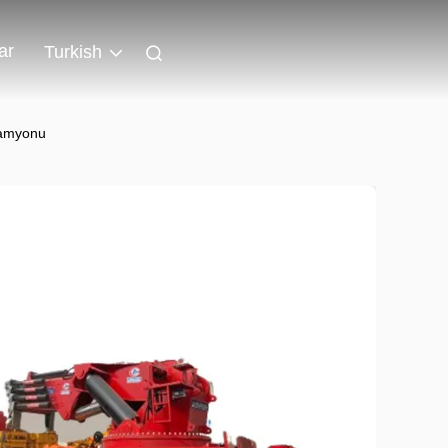
ar
Turkish
kamyonu