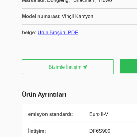
Marka adı:
Dongfeng、Shacman、Howo
Model numarası:
Vinçli Kamyon
belge:
Ürün Broşürü PDF
Bizimle İletişim
Ürün Ayrıntıları
emisyon standardı:
Euro II-V
İletişim:
DF6S900