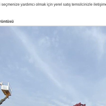
ri seçmenize yardımcı olmak için yerel satış temsilcinizle iletişim
rüntüsü