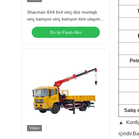
Shacman 8X4 6x4 vinç düz montajlı
vinç kamyon vinç kamyon tüm ulaşım
ihtiyaçlarınız için
En İyi Fiyatı Alın
Pet
Satış 
▲Konfigü
Video
içindir.B