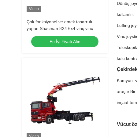
Dönüş joys
Video
kullanılır.
Çok fonksiyonel ve emek tasarrufu
Luffing joy
yapan Shacman 8X4 6x4 vinç vinç
kamyon verimliliğini artırır ve alan
Vinc joyst
En İyi Fiyatı Alın
tasarrufu sağlar
Teleskopik
kolu kontro
Çekirde
Kamyon vin
araçtır.Bi
inşaat tem
Vücut öze
Video