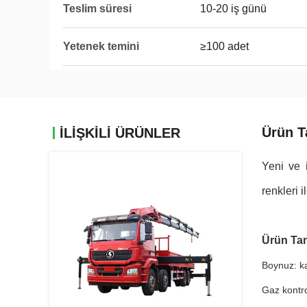
Teslim süresi
10-20 iş günü
Yetenek temini
≥100 adet
Ürün T
İLIŞKILI ÜRÜNLER
Yeni ve i
renkleri i
Ürün Ta
Boynuz: ka
Gaz kontro