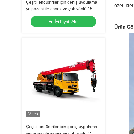
Çeşitli endüstriler için geniş uygulama
özellikle
yelpazesi ile esnek ve çok yönlü 15t 30t
50t vinç kamyonu
En İyi Fiyatı Alın
Ürün Gö
Video
Çeşitli endüstriler için geniş uygulama
yelpazesi ile esnek ve çok yönlü 15t 30t