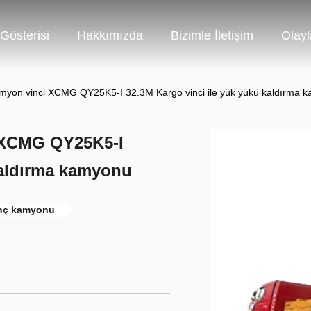
Gösterisi
Hakkımızda
Bizimle İletişim
Olayl
kamyon vinci XCMG QY25K5-I 32.3M Kargo vinci ile yük yükü kaldırma 
i XCMG QY25K5-I
kaldırma kamyonu
nç kamyonu