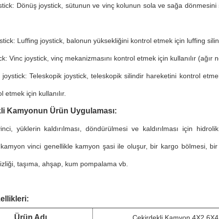
tick: Dönüş joystick, sütunun ve vinç kolunun sola ve sağa dönmesini
stick: Luffing joystick, balonun yüksekliğini kontrol etmek için luffing silin
ick: Vinc joystick, vinç mekanizmasını kontrol etmek için kullanılır (ağır 
 joystick: Teleskopik joystick, teleskopik silindir hareketini kontrol etm
l etmek için kullanılır.
kli Kamyonun Ürün Uygulaması:
ci, yüklerin kaldırılması, döndürülmesi ve kaldırılması için hidroli
r kamyon vinci genellikle kamyon şasi ile oluşur, bir kargo bölmesi, bir 
izliği, taşıma, ahşap, kum pompalama vb.
llikleri:
Ürün Adı
Çekirdekli Kamyon 4X2 6X4