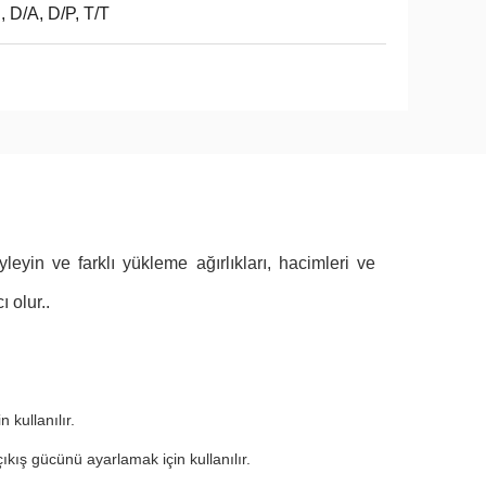
, D/A, D/P, T/T
leyin ve farklı yükleme ağırlıkları, hacimleri ve
ı olur..
 kullanılır.
ıkış gücünü ayarlamak için kullanılır.