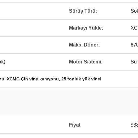
Sürüş Türü:
So
Markayı Yükle:
XC
Maks. Döner:
67
ak)
Motor Sistemi:
Su 
,
,
nu
XCMG Çin vinç kamyonu
25 tonluk yük vinci
Fiyat
$38