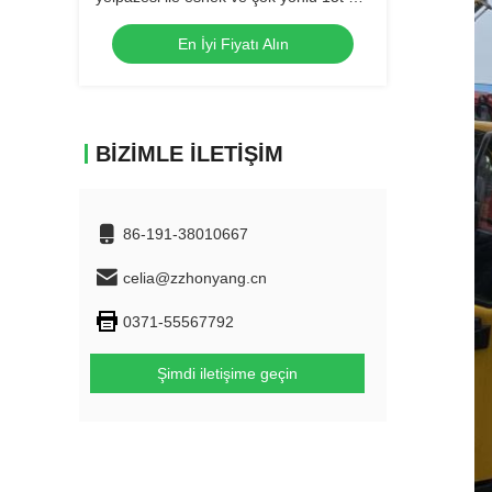
50t vinç kamyonu
En İyi Fiyatı Alın
BIZIMLE İLETIŞIM
86-191-38010667
celia@zzhonyang.cn
0371-55567792
Şimdi iletişime geçin