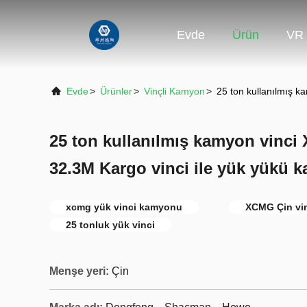
Evde
Ürün
VR 
Evde
>
Ürünler
>
Vinçli Kamyon
>
25 ton kullanılmış 
25 ton kullanılmış kamyon vinc
32.3M Kargo vinci ile yük yükü 
xcmg yük vinci kamyonu
XCMG Çin vi
25 tonluk yük vinci
Menşe yeri:
Çin