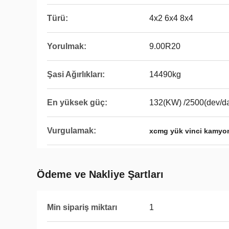
Türü:
4x2 6x4 8x4
Yorulmak:
9.00R20
Şasi Ağırlıkları:
14490kg
En yüksek güç:
132(KW) /2500(dev/d
Vurgulamak:
xcmg yük vinci kamyo
Ödeme ve Nakliye Şartları
Min sipariş miktarı
1