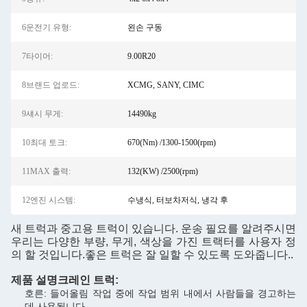
6운전기 유형:
왼손 구동
7타이어:
9.00R20
8브랜드 업로드:
XCMG, SANY, CIMC
9섀시 무게:
14490kg
10최대 토크:
670(Nm) /1300-1500(rpm)
11MAX 출력:
132(KW) /2500(rpm)
12엔진 시스템:
수냉식, 터보차저식, 냉각 후
새 트럭과 중고용 트럭이 있습니다. 운송 필요를 알려주시면
우리는 다양한 부량, 무게, 색상을 가진 트랙터를 사용자 정
의 할 것입니다.좋은 트럭은 잘 일할 수 있도록 도와줍니다..
제품 설명
크레인 트럭
:
호른: 들어올림 작업 중에 작업 범위 내에서 사람들을 경고하는
데 사용됩니다.