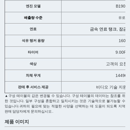
B190 3
엔진 모델
배출량 수준
유로 V
금속 연료 탱크, 잠금 
연료
160L
석유 탱커 용량
9.00R2
타이어
고객의 요청
색상
14490k
차체 무게
비디오 기술 지원,
판매 후 서비스 제공
▲구성 테이블의 값은 변경될 수 있습니다. 구성 테이블의 데이터는 참조를 위
한 것입니다. 일부 구성을 혼합하고 일치시키는 것은 기술적으로 불가능할 수
있습니다.귀하의 필요에 맞는 적절한 사양을 선택하는 데 도움이 되도록 지역
판매 담당자에게 문의하십시오..
제품 이미지