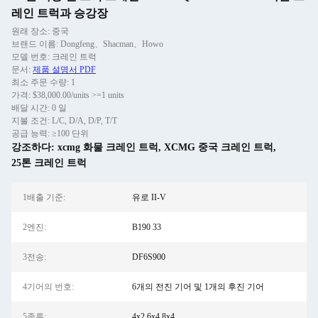
레인 트럭과 승강장
원래 장소: 중국
브랜드 이름: Dongfeng、Shacman、Howo
모델 번호: 크레인 트럭
문서:
제품 설명서 PDF
최소 주문 수량: 1
가격: $38,000.00/units >=1 units
배달 시간: 0 일
지불 조건: L/C, D/A, D/P, T/T
공급 능력: ≥100 단위
강조하다:
xcmg 화물 크레인 트럭
,
XCMG 중국 크레인 트럭
,
25톤 크레인 트럭
1배출 기준:
유로 II-V
2엔진:
B190 33
3전송:
DF6S900
4기어의 번호:
6개의 전진 기어 및 1개의 후진 기어
5종류:
4x2 6x4 8x4