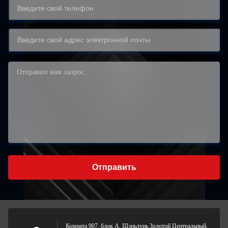
Отправить
Комната 907, блок А, Шэньлунь Золотой Центральный,