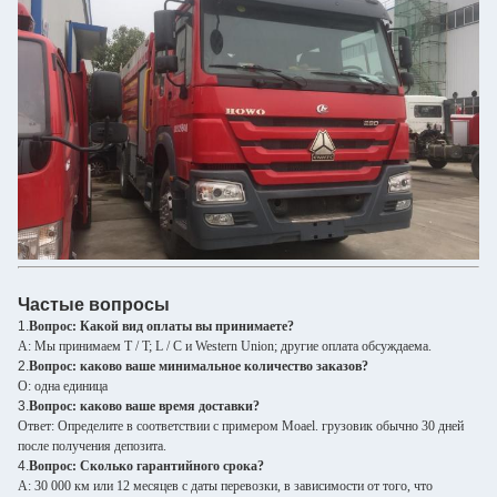
Частые вопросы
1.
Вопрос: Какой вид оплаты вы принимаете?
A: Мы принимаем T / T; L / C и Western Union; другие оплата обсуждаема.
2.
Вопрос: каково ваше минимальное количество заказов?
О: одна единица
3.
Вопрос: каково ваше время доставки?
Ответ: Определите в соответствии с примером Moael. грузовик обычно 30 дней
после получения депозита.
4.
Вопрос: Сколько гарантийного срока?
A: 30 000 км или 12 месяцев с даты перевозки, в зависимости от того, что