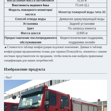
Масштабная масса автомобиля
5130 кг
Вместимость водяного бака
7Curb ((L)
Модель пожарного монитора/
Монитор пожарной воды типа 30
насоса
Способ отвода воды
Диверсия циркулирующей воды
Установка
Задней установки
Цвет
По запросу клиента
Масса шасси
11995 кг
Предоставление послепродажного
Видеотехническая поддержка,
обслуживания
поддержка онлайн
▲Стоимости в таблице конфигурации подлежат изменению. Данные в таблице
конфигурации предназначены только для справки.Пожалуйста, свяжитесь с вашим
местным представителем по продажам, чтобы помочь вам выбрать правильные
спецификации для ваших потребностей.
Изображение продукта
- Что?