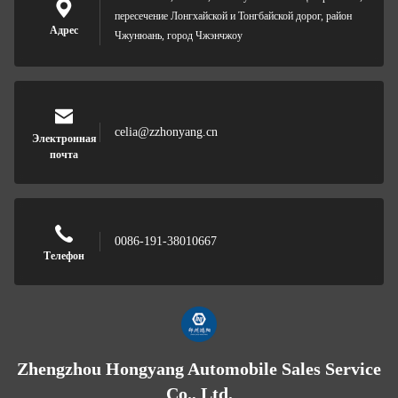
пересечение Лонгхайской и Тонгбайской дорог, район
Адрес
Чжунюань, город Чжэнчжоу
celia@zzhonyang.cn
Электронная
почта
0086-191-38010667
Телефон
Zhengzhou Hongyang Automobile Sales Service
Co., Ltd.