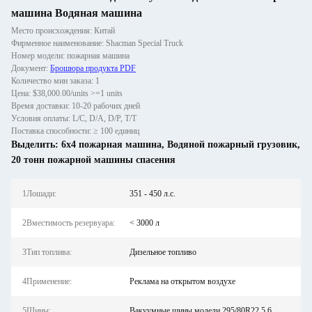
машина Водяная машина
Место происхождения: Китай
Фирменное наименование: Shacman Special Truck
Номер модели: пожарная машина
Документ:
Брошюра продукта PDF
Количество мин заказа: 1
Цена: $38,000.00/units >=1 units
Время доставки: 10-20 рабочих дней
Условия оплаты: L/C, D/A, D/P, T/T
Поставка способности: ≥ 100 единиц
Выделить:
6х4 пожарная машина
,
Водяной пожарный грузовик
,
20 тонн пожарной машины спасения
1Лошади:
351 - 450 л.с.
2Вместимость резервуара:
< 3000 л
3Тип топлива:
Дизельное топливо
4Применение:
Реклама на открытом воздухе
5Шины:
Вакуумные шины модели 295/80R22.5 6