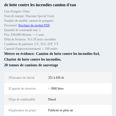
de lutte contre les incendies camion d'eau
Lieu d'origine: Chine
Nom de marque: Shacman Special Truck
Numéro de modèle: camion de pompiers
Document:
Brochure du produit PDF
Quantité de commande min: 1
Prix: $38,000.00/units >=1 units
Délai de livraison: 10 à 20 jours ouvrables
Conditions de paiement: L/C, D/A, D/P, T/T
Capacité d'approvisionnement: ≥ 100 unités
Mettre en évidence:
Camion de lutte contre les incendies 6x4
,
Chariot de lutte contre les incendies
,
20 tonnes de camions de sauvetage
1Puissance de cheval:
351 à 450 ch
2Capacité du réservoir:
> 3000 litres
3Type de combustible:
Diesel
4Application du projet:
Publicité en plein air