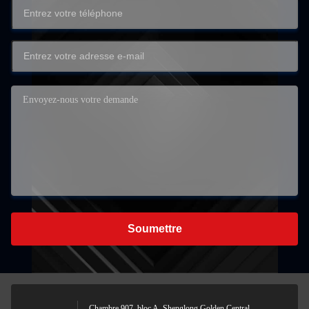
Soumettre
Chambre 907, bloc A, Shenglong Golden Central,