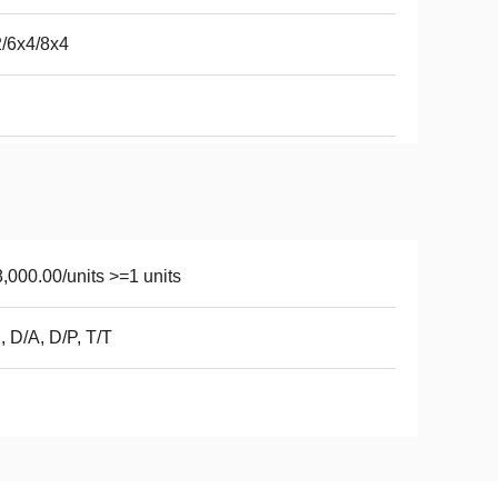
/6x4/8x4
,000.00/units >=1 units
, D/A, D/P, T/T