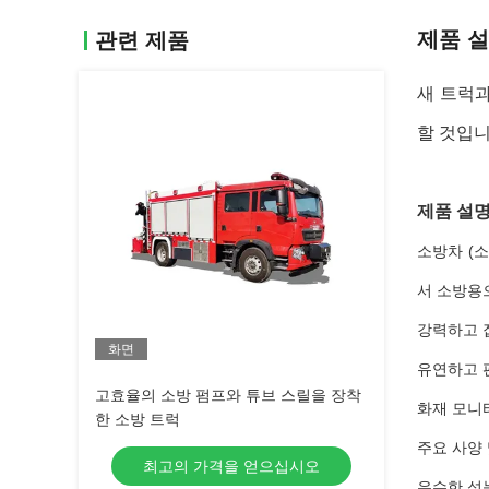
제품 
관련 제품
새 트럭과
할 것입니
제품 설
소방차 (
서 소방용으
강력하고 
화면
유연하고 편
고효율의 소방 펌프와 튜브 스릴을 장착
화재 모니터
한 소방 트럭
주요 사양 
최고의 가격을 얻으십시오
우수한 성능