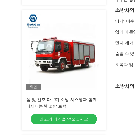
소방차의 
냉각: 더운
있기 때문
먼지 제거.
줄일 수 있
초록화 및
소방차의 
화면
폼 및 건조 파우더 소방 시스템과 함께
다재다능한 소방 트럭
최고의 가격을 얻으십시오