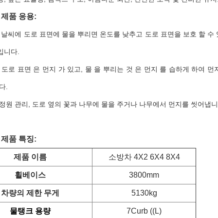
제품 응용:
 날씨에 도로 표면에 물을 뿌리면 온도를 낮추고 도로 표면을 보호 할 수 
입니다.
 도로 표면 은 먼지 가 있고, 물 을 뿌리는 것 은 먼지 를 습하게 하여 
다.
 정원 관리, 도로 옆의 꽃과 나무에 물을 주거나 나무에서 먼지를 씻어냅
제품 특징:
제품 이름
소방차 4X2 6X4 8X4
휠베이스
3800mm
차량의 제한 무게
5130kg
물탱크 용량
7Curb ((L)