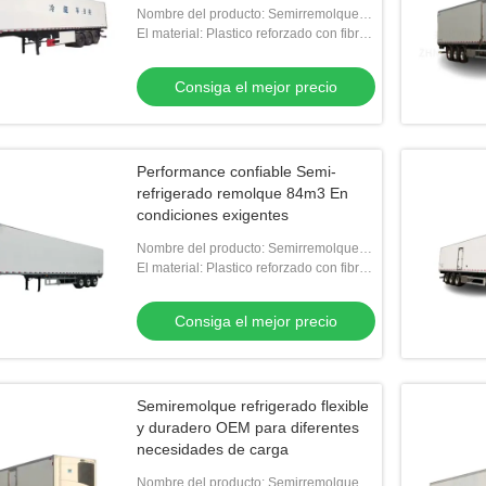
Nombre del producto: Semirremolque
refrigerado
El material: Plastico reforzado con fibra
de vidrio, plástico reforzado con fibra de
vidrio
Consiga el mejor precio
Performance confiable Semi-
refrigerado remolque 84m3 En
condiciones exigentes
Nombre del producto: Semirremolque
refrigerado
El material: Plastico reforzado con fibra
de vidrio, plástico reforzado con fibra de
vidrio
Consiga el mejor precio
Semiremolque refrigerado flexible
y duradero OEM para diferentes
necesidades de carga
Nombre del producto: Semirremolque