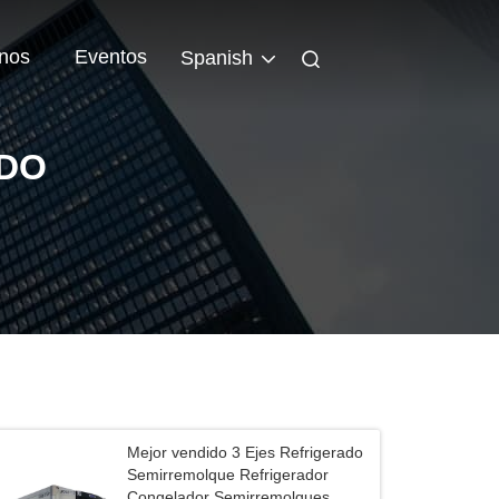
nos
Eventos
Spanish
DO
Mejor vendido 3 Ejes Refrigerado
Semirremolque Refrigerador
Congelador Semirremolques