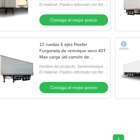
refrigerado
El material: Plastico reforzado con fibra
de vidrio, plástico reforzado con fibra de
vidrio
Consiga el mejor precio
12 ruedas 6 ejes Reefer
Furgoneta de remolque seco 40T
Max carga útil camión de
remolque refrigerado
Nombre del producto: Semirremolque
refrigerado
El material: Plastico reforzado con fibra
de vidrio, plástico reforzado con fibra de
vidrio
Consiga el mejor precio
1