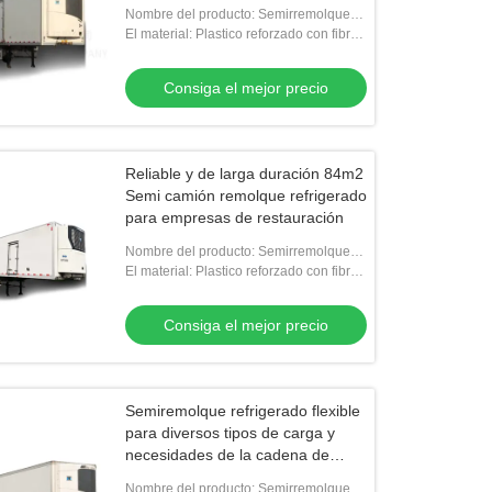
Nombre del producto: Semirremolque
refrigerado
El material: Plastico reforzado con fibra
de vidrio, plástico reforzado con fibra de
vidrio
Consiga el mejor precio
Reliable y de larga duración 84m2
Semi camión remolque refrigerado
para empresas de restauración
Nombre del producto: Semirremolque
refrigerado
El material: Plastico reforzado con fibra
de vidrio, plástico reforzado con fibra de
vidrio
Consiga el mejor precio
Semiremolque refrigerado flexible
para diversos tipos de carga y
necesidades de la cadena de
suministro
Nombre del producto: Semirremolque