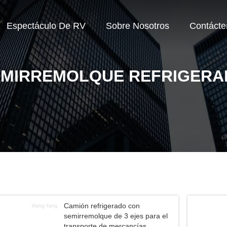
Espectáculo De RV
Sobre Nosotros
Contácte
EMIRREMOLQUE REFRIGERA
Camión refrigerado con
semirremolque de 3 ejes para el
transporte de mercancías