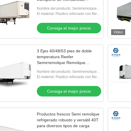
congeladas Equipo de
Nombre del producto: Semirremolque
conservación
refrigerado
El material: Plastico reforzado con fibra
de vidrio, plástico reforzado con fibra de
vidrio
Consiga el mejor precio
Vídeo
3 Ejes 40/48/53 pies de doble
temperatura Reefer
Semirremolque Remolque
refrigerado
Nombre del producto: Semirremolque
refrigerado
El material: Plastico reforzado con fibra
de vidrio, plástico reforzado con fibra de
vidrio
Consiga el mejor precio
Productos frescos Semi remolque
refrigerado robusto y versátil 40T
para diversos tipos de carga