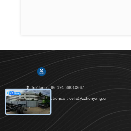
Teléfono：86-191-38010667
Correo electrónico：celia@zzhonyang.cn