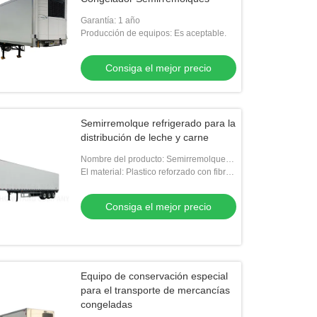
Garantía: 1 año
Producción de equipos: Es aceptable.
Consiga el mejor precio
Semirremolque refrigerado para la
distribución de leche y carne
Nombre del producto: Semirremolque
refrigerado
El material: Plastico reforzado con fibra
de vidrio, plástico reforzado con fibra de
vidrio
Consiga el mejor precio
Equipo de conservación especial
para el transporte de mercancías
congeladas