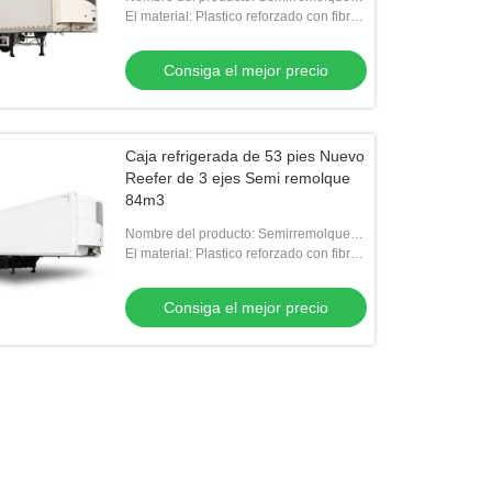
refrigerado
El material: Plastico reforzado con fibra
de vidrio, plástico reforzado con fibra de
vidrio
Consiga el mejor precio
Caja refrigerada de 53 pies Nuevo
Reefer de 3 ejes Semi remolque
84m3
Nombre del producto: Semirremolque
refrigerado
El material: Plastico reforzado con fibra
de vidrio, plástico reforzado con fibra de
vidrio
Consiga el mejor precio