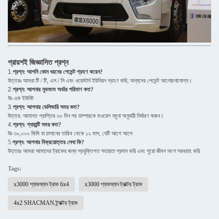
প্রায়শই জিজ্ঞাসিত প্রশ্ন
1.
প্রশ্ন: আপনি কোন ধরনের পেমেন্ট গ্রহণ করেন?
উত্তরঃ আমরা টি / টি, এল / সি এবং ওয়েস্টার্ন ইউনিয়ন গ্রহণ করি; অন্যদের পেমেন্ট আলোচনাযোগ্য।
2.
প্রশ্ন: আপনার ন্যূনতম অর্ডার পরিমাণ কত?
উঃ এক ইউনিট
3.
প্রশ্ন: আপনার ডেলিভারি সময় কত?
উত্তর: আমানত প্রাপ্তির ৩০ দিন পর ডাম্পারকে মওয়েল নমুনা অনুযায়ী নির্ধারণ করুন।
4.
প্রশ্ন: গ্যারান্টি সময় কত?
উঃ ৩০,০০০ কিমি বা চালানের তারিখ থেকে ১২ মাস, যেটি আগে আসে
5.
প্রশ্ন: আপনার বিক্রয়োত্তর সেবা কি?
উত্তরঃ আমরা আমাদের ট্রাকের জন্য প্রযুক্তিগত সহায়তা প্রদান করি এবং পুরো জীবন অংশ সরবরাহ করি
Tags:
x3000 শ্যাকম্যান ট্রাক 6x4
x3000 শ্যাকম্যান ট্রাক্টর ট্রাক
4x2 SHACMAN ট্র্যাক্টর ট্রাক