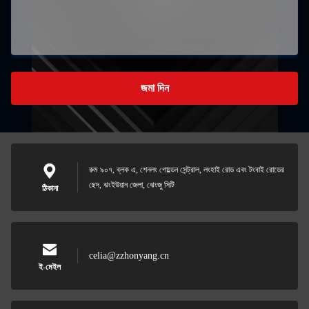
জমা দিন
রুম ৯০৭, ব্লক এ, শেনলং গোল্ডেন সেন্ট্রাল, লংহাই রোড এবং টংবাই রোডের
ছেদ, ঝংইউয়ান জেলা, ঝেংজু সিটি
ঠিকানা
celia@zzhonyang.cn
ই-মেইল