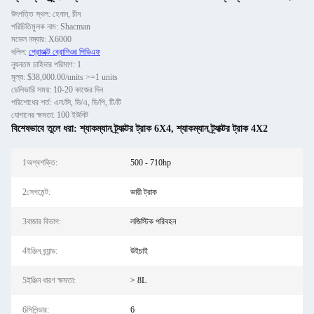
উৎপত্তি স্থল: হেনান, চীন
পরিচিতিমুলক নাম: Shacman
মডেল নম্বার: X6000
দলিল:
প্রোডাক্ট ব্রোশিওর পিডিএফ
ন্যূনতম চাহিদার পরিমাণ: 1
মূল্য: $38,000.00/units >=1 units
ডেলিভারি সময়: 10-20 কাজের দিন
পরিশোধের শর্ত: এল/সি, ডি/এ, ডি/পি, টি/টি
যোগানের ক্ষমতা: 100 ইউনিট
বিশেষভাবে তুলে ধরা:
শ্যাকম্যান ট্র্যাক্টর ট্রাক 6X4
,
শ্যাকম্যান ট্র্যাক্টর ট্রাক 4X2
1অশ্বশক্তি:
500 - 710hp
2সেগমেন্ট:
ভারী ট্রাক
3বাজার বিভাগ:
লজিস্টিক পরিবহন
4ইঞ্জিন ব্র্যান্ড:
উইচাই
5ইঞ্জিন ধারণ ক্ষমতা:
> 8L
6সিলিন্ডার:
6