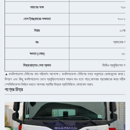
সামনের অক্ষ
৭১০০ ক
তেল ট্যাঙ্কারের সক্ষমতা
৭০০-১০০০
টায়ার
১২আর২
রঙ
গ্রাহকের অনুরো
ক্ষমতা (লোড)
৩১-৪০
বিক্রয়োত্তর সেবা প্রদান
ভিডিও প্রযুক্তিগত সহায
▲
কনফিগারেশন টেবিলের মান পরিবর্তন সাপেক্ষে। কনফিগারেশন টেবিলের তথ্য শুধুমাত্র রেফারেন্সের জন্য।
মিশ্রণ এবং কিছু কনফিগারেশন মেলে প্রযুক্তিগতভাবে সম্ভব নাও হতে পারে,আপনার প্রয়োজনের জন্য সঠিক
স্পেসিফিকেশন নির্বাচন করতে আপনার স্থানীয় বিক্রয় প্রতিনিধিকে যোগাযোগ করুন.
পণ্যের চিত্র