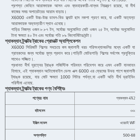
প্রশস্ত কেবিনে আরামদায়ক আসন এবং ব্যবহারকারী-বান্ধব নিয়ন্ত্রণ রয়েছে, যা দীর্ঘ
কাজের সময় অপারেটরের আরাম বাড়ায়।
X6000 একটি উচ্চ-উচ্চ ডাবল-বিড ফ্ল্যাট ছাদ নকশা গ্রহণ করে, যা একটি অত্যন্ত
আরামদায়ক অভ্যন্তরীণ স্থান এনেছে।
গাড়ির নিজস্ব ওজন ৮.৮৭ টন, সর্বোচ্চ অনুমোদিত মোট ওজন ২৫ টন, সর্বোচ্চ অনুমোদিত
টানা ক্ষমতা ৪০ টন এবং সর্বোচ্চ গতি ৮৯ কিলোমিটার/ঘন্টা।
শ্যাকম্যান ট্র্যাক্টর ট্রাকের প্রোডাক্ট অ্যাপ্লিকেশন
X6000 সিরিজটি শিল্পের সবচেয়ে কম জ্বালানী খরচ পরিসংখ্যানগুলির মধ্যে একটি যা
গ্রাহকদের জন্য সর্বোচ্চ মূল্য প্রদান করে।গাড়িটি মোটরগাড়ি শিল্পের সর্বশেষ প্রযুক্তির
সাথেও সজ্জিত।.
প্রধানত দীর্ঘ দূরত্বের ট্রাঙ্ক লজিস্টিক পরিবহন পরিবেশন করে এমন একটি যানবাহন
হিসাবে, এই শ্যাকম্যান অটোমোবাইল ডেলং এক্স 6000 এর ফ্রেমের উভয় পাশে জ্বালানী
ট্যাঙ্ক রয়েছে, যার মোট ক্ষমতা 1000 লিটার পর্যন্ত,যা একটি অতি দীর্ঘ ড্রাইভিং
পরিসীমা এনেছে.
শ্যাকম্যান ট্র্যাক্টর ট্রাকের পণ্য বৈশিষ্ট্যঃ
পণ্যের নাম
শ্যাকম্যান 4X2/6X4 ট
হুইলবেস
৩৩৫০ ম
ইঞ্জিন মডেল
ওয়েচাই WP1
অশ্বশক্তি
500-680 অশ