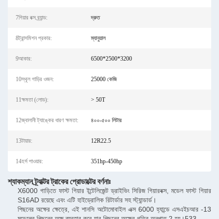
7গিয়ার বক্স ব্র্যান্ড:
দ্রুত
8ট্রান্সমিশন প্রকার:
ম্যানুয়াল
9আকার:
6500*2500*3200
10স্থূল গাড়ির ওজন:
25000 কেজি
11ক্ষমতা (লোড):
> 50T
12জ্বালানী ট্যাঙ্কের ধারণ ক্ষমতা:
৪০০-৫০০ লিটার
13টায়ার:
12R22.5
14হর্স পাওয়ার:
351hp-450hp
শ্যাকম্যান ট্র্যাক্টর ট্রাকের প্রোডাক্টের বর্ণনাঃ
X6000 গাড়িতে ফাস্ট গিয়ার ইন্টেলিজেন্ট ড্রাইভিং সিরিজ গিয়ারবক্স, মডেল ফাস্ট গিয়ার
S16AD রয়েছে এবং এটি হাইড্রোলিক রিটার্ডার সহ স্ট্যান্ডার্ড।
পিছনের অক্ষের ক্ষেত্রে, এই শানসি অটোমোবাইল এক্স 6000 হ্যান্ডে এসএইচআর -13
মডেলের পিছনের অক্ষ ব্যবহার করে যার পিছনের অক্ষের গতির অনুপাত 2 হয়।533.