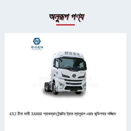
অনুরূপ পণ্য
4X2 চীনা ভারী X6000 শ্যাকম্যান ট্র্যাক্টর ট্রাক ম্যানুয়াল এয়ার কন্ডিশনার সজ্জিত