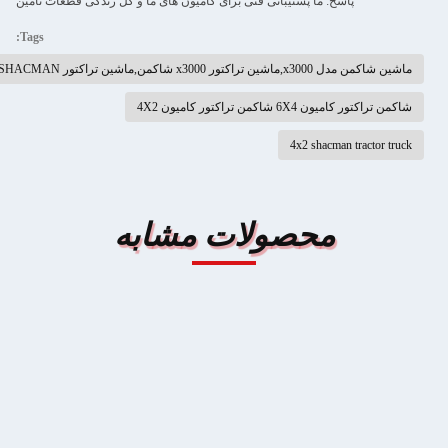
پاسخ: ما پشتیبانی فنی برای کامیون های ما و کل زندگی قطعات تامین
Tags:
ماشين شاکمن مدل x3000,ماشين تراکتور x3000 شاکمن,ماشين تراکتور 4x2 SHACMAN
شاکمن تراکتور کامیون 6X4 شاکمن تراکتور کامیون 4X2
4x2 shacman tractor truck
محصولات مشابه