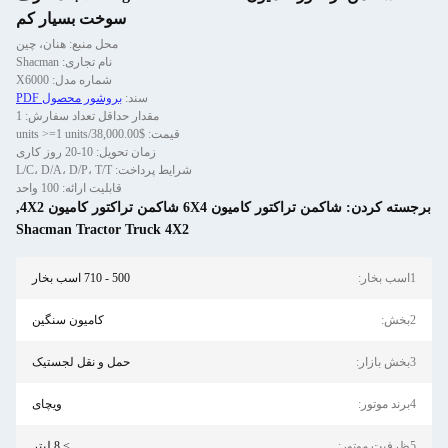
سوخت بسیار کم
محل منبع: هنان، چین
نام تجاری: Shacman
شماره مدل: X6000
سند:
بروشور محصول PDF
مقدار حداقل تعداد سفارش: 1
قیمت: $38,000.00/units >=1 units
زمان تحویل: 10-20 روز کاری
شرایط پرداخت: L/C، D/A، D/P، T/T
قابلیت ارائه: 100 واحد
سته کردن:
شاکمن تراکتور کامیون 6X4 شاکمن تراکتور کامیون 4X2
,
Shacman Tractor Truck 4X2
بخار:
500 - 710 اسب بخار
ش:
کامیون سنگین
ازار:
حمل و نقل لجستیک
موتور:
ویچای
موتور:
> 8 لیتر