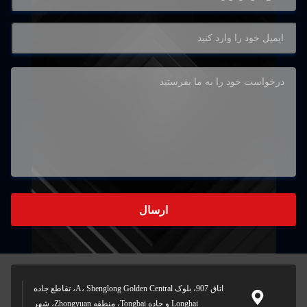
ارسال
اتاق 907، بلوک A، Shenglong Golden Central، تقاطع جاده
Longhai و جاده Tongbai، منطقه Zhongyuan، شهر