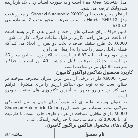
مدل Fast Gear S16AD است و به صورت استاندارد با یک بازدارنده
هیدرولیک عرضه می شود.
از نظر محور عقب، این Shaanxi Automobile X6000 از محور عقب
مدل Hande SHR-13 با نسبت سرعت محور عقب 2 استفاده می
کند.533.
کابین فراخ دارای صندلی های راحت و کنترل های کاربر پسند است
که باعث افزایش راحتی کاربر در طول ساعات طولانی کار می شود.
X6000 یک طرح سقف صاف با تخت دو نفره را اتخاذ می کند که
فضای داخلی بسیار راحت را به ارمغان می آورد.
وزن خود وسیله نقلیه 8.87 تن است، حداکثر وزن ناخالص مجاز 25
تن است، حداکثر ظرفیت قابل برداشت 40 تن است و حداکثر
سرعت 89 کیلومتر در ساعت است.
برد محصول شاکمن تراکتور کامیون
سری X6000 دارای برخی از پایین ترین میزان مصرف سوخت در
صنایع است که به نوبه خود حداکثر ارزش را برای مشتریان فراهم
می کند.این خودرو مجهز به آخرین تکنولوژی های صنعت خودرو
است..
به عنوان وسیله نقلیه ای که عمدتاً برای حمل و نقل لجستیکی
طولانی مدت استفاده می شود، این Shacman Automobile Delong
X6000 دارای مخازن سوخت در هر دو طرف قاب است، با ظرفیت
کل تا 1000L،که باعث می شه تا حد زیادی رانندگی کنی.
گی های محصول شاکمن تراکتور کامیون:
نام محصول
شاکمن 4X2/6X4 تراکتور کامیون