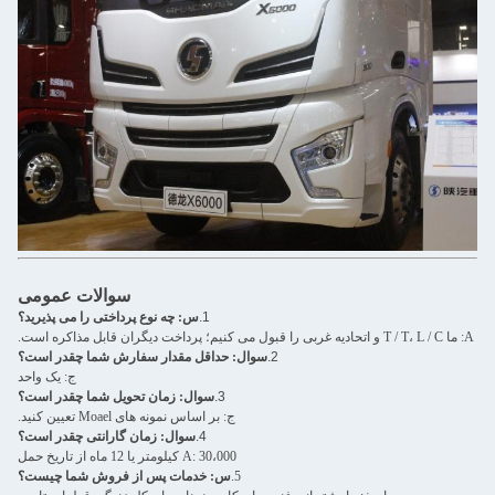
سوالات عمومی
1.
س: چه نوع پرداختی را می پذیرید؟
2.
سوال: حداقل مقدار سفارش شما چقدر است؟
ج: یک واحد
3.
سوال: زمان تحویل شما چقدر است؟
ج: بر اساس نمونه های Moael تعیین کنید.
4.
سوال: زمان گارانتی چقدر است؟
A: 30،000 کیلومتر یا 12 ماه از تاریخ حمل
5.
س: خدمات پس از فروش شما چیست؟