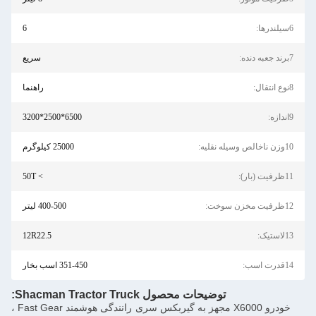
درها:
6
به دنده:
سریع
نتقال:
راهنما
ازه:
6500*2500*3200
اخالص وسیله نقلیه:
25000 کیلوگرم
فیت (بار):
> 50T
یت مخزن سوخت:
400-500 لیتر
استیک:
12R22.5
درت اسب:
351-450 اسب بخار
توضیحات محصول Shacman Tractor Truck:
خودرو X6000 مجهز به گیربکس سری رانندگی هوشمند Fast Gear ،