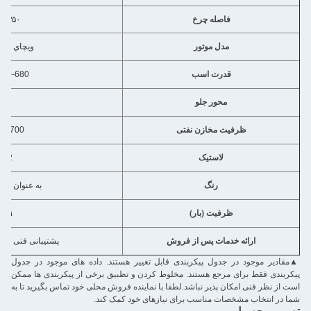
فاصله چرخ
۳۳۵۰ میلی متر
مدل موتور
ويچاي WP16.560E68
قدرت اسب
500-680 اسب بخار
محور جلو
7100kg
ظرفیت مخازن نفتی
700 تا 1000 لیتر
لاستیک
12 آر 225
رنگ
به عنوان درخواست
ظرفیت (بار)
۳۱ تا ۴۰ تن
ارائه خدمات پس از فروش
پشتیبانی فنی ویدئویی، پشت
قادیر موجود در جدول پیکربندی قابل تغییر هستند. داده های موجود در جدول
بندی فقط برای مرجع هستند. مخلوط کردن و تطبیق برخی از پیکربندی ها ممکن
از نظر فنی امکان پذیر نباشد.لطفا با نماینده فروش محلی خود تماس بگیرید تا به
در انتخاب مشخصات مناسب برای نیازهای خود کمک کند.