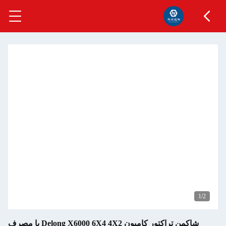
1
/2
شاکمن تراکتور کامیون Delong X6000 6X4 4X2 با مصرف