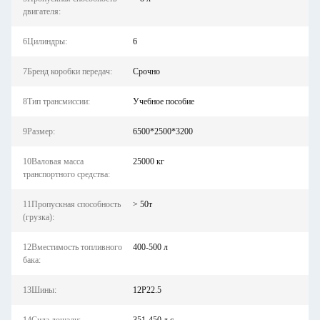
двигателя:
6Цилиндры:
6
7Бренд коробки передач:
Срочно
8Тип трансмиссии:
Учебное пособие
9Размер:
6500*2500*3200
10Валовая масса
25000 кг
транспортного средства:
11Пропускная способность
> 50т
(грузка):
12Вместимость топливного
400-500 л
бака:
13Шины:
12Р22.5