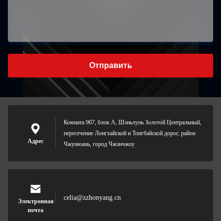
Отправить
Комната 907, блок А, Шэньлунь Золотой Центральный,
пересечение Лонгхайской и Тонгбайской дорог, район
Адрес
Чжунюань, город Чжэнчжоу
celia@zzhonyang.cn
Электронная
почта