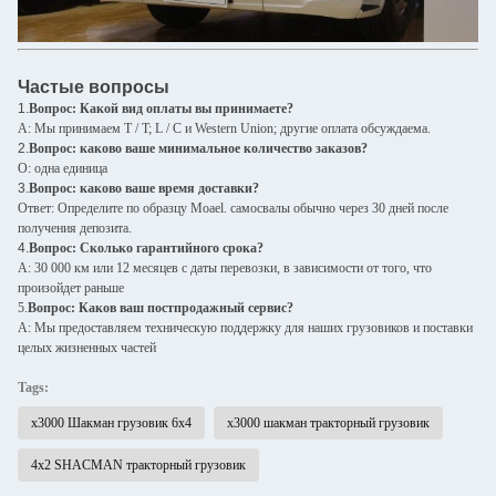
Частые вопросы
1.
Вопрос: Какой вид оплаты вы принимаете?
A: Мы принимаем T / T; L / C и Western Union; другие оплата обсуждаема.
2.
Вопрос: каково ваше минимальное количество заказов?
О: одна единица
3.
Вопрос: каково ваше время доставки?
Ответ: Определите по образцу Moael. самосвалы обычно через 30 дней после
получения депозита.
4.
Вопрос: Сколько гарантийного срока?
A: 30 000 км или 12 месяцев с даты перевозки, в зависимости от того, что
произойдет раньше
5.
Вопрос: Каков ваш постпродажный сервис?
A: Мы предоставляем техническую поддержку для наших грузовиков и поставки
целых жизненных частей
Tags:
x3000 Шакман грузовик 6х4
x3000 шакман тракторный грузовик
4х2 SHACMAN тракторный грузовик