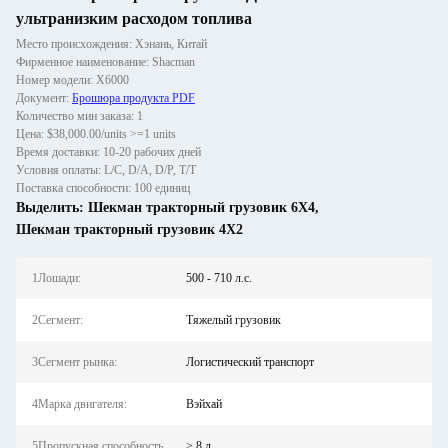
ультранизким расходом топлива
Место происхождения: Хэнань, Китай
Фирменное наименование: Shacman
Номер модели: X6000
Документ:
Брошюра продукта PDF
Количество мин заказа: 1
Цена: $38,000.00/units >=1 units
Время доставки: 10-20 рабочих дней
Условия оплаты: L/C, D/A, D/P, T/T
Поставка способности: 100 единиц
Выделить:
Шекман тракторный грузовик 6X4
,
Шекман тракторный грузовик 4X2
1Лошади:
500 - 710 л.с.
2Сегмент:
Тяжелый грузовик
3Сегмент рынка:
Логистический транспорт
4Марка двигателя:
Вэйхай
5Пропускная способность
> 8 л