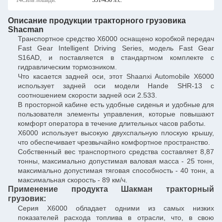
14Сила лошади:
351-450 л.с.
Описание продукции тракторного грузовика
Shacman
Транспортное средство X6000 оснащено коробкой передач
Fast Gear Intelligent Driving Series, модель Fast Gear
S16AD, и поставляется в стандартном комплекте с
гидравлическим тормозником.
Что касается задней оси, этот Shaanxi Automobile X6000
использует задней оси модели Hande SHR-13 с
соотношением скорости задней оси 2.533.
В просторной кабине есть удобные сиденья и удобные для
пользователя элементы управления, которые повышают
комфорт оператора в течение длительных часов работы.
X6000 использует высокую двухспальную плоскую крышу,
что обеспечивает чрезвычайно комфортное пространство.
Собственный вес транспортного средства составляет 8,87
тонны, максимально допустимая валовая масса - 25 тонн,
максимально допустимая тяговая способность - 40 тонн, а
максимальная скорость - 89 км/ч.
Применение продукта Шакман тракторный
грузовик:
Серия X6000 обладает одними из самых низких
показателей расхода топлива в отрасли, что, в свою