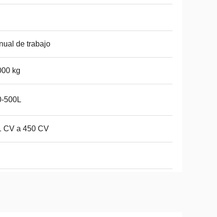
ual de trabajo
000 kg
0-500L
1 CV a 450 CV