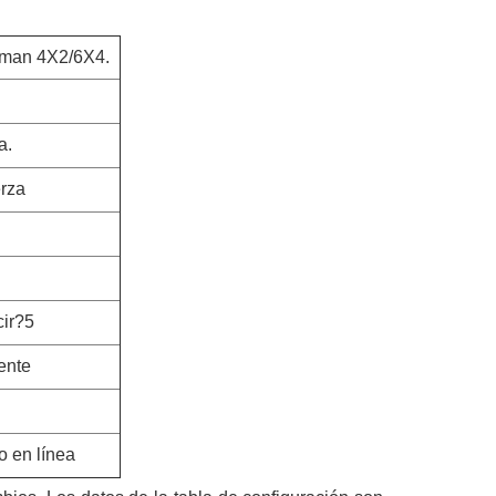
acman 4X2/6X4.
a.
erza
ir?5
iente
o en línea