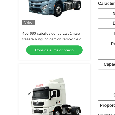
Caracter
N
Vídeo
B
480-680 caballos de fuerza cámara
trasera Ninguno camión removible con
Po
tirador X6000 4x2 560 caballos de
Consiga el mejor precio
fuerza 610 caballos de fuerza 680
caballos de fuerza
Capac
Proporc