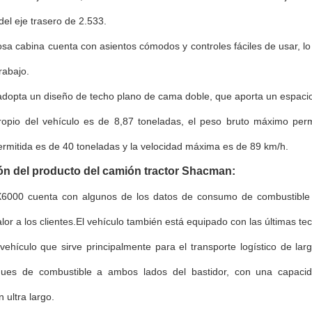
del eje trasero de 2.533.
sa cabina cuenta con asientos cómodos y controles fáciles de usar, l
rabajo.
adopta un diseño de techo plano de cama doble, que aporta un espaci
ropio del vehículo es de 8,87 toneladas, el peso bruto máximo per
rmitida es de 40 toneladas y la velocidad máxima es de 89 km/h.
ón del producto del camión tractor Shacman:
X6000 cuenta con algunos de los datos de consumo de combustible m
or a los clientes.El vehículo también está equipado con las últimas tec
ehículo que sirve principalmente para el transporte logístico de l
ques de combustible a ambos lados del bastidor, con una capaci
 ultra largo.