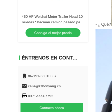
450 HP Weichai Motor Trailer Head 10
Ruedas Shacman camión pesado para
- ¿ Qué?
bajo consumo de combustible
Consiga el mejor precio
ÉNTRENOS EN CONTACTO CON
86-191-38010667
celia@zzhonyang.cn
0371-55567792
Contacto ahora