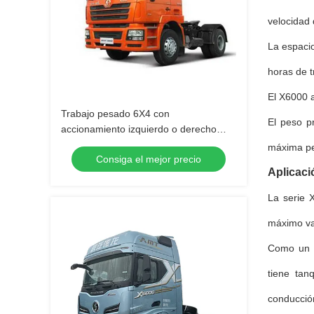
velocidad 
La espacio
horas de t
El X6000 
Trabajo pesado 6X4 con
El peso p
accionamiento izquierdo o derecho
380HP Shacman F3000 Tractor Trailer
máxima pe
Consiga el mejor precio
Aplicaci
La serie 
máximo val
Como un v
tiene tan
conducción