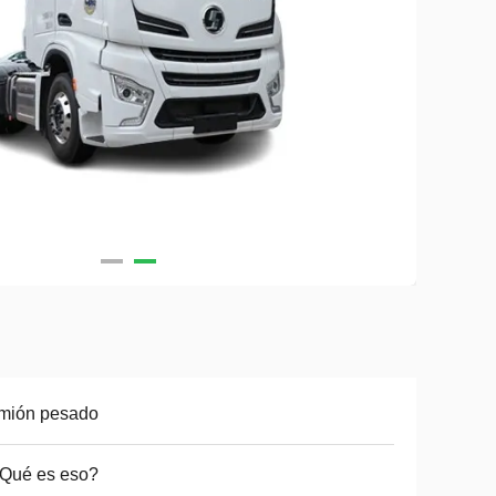
mión pesado
 Qué es eso?