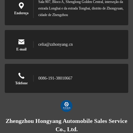
Sala 907, Bloco A, Shenglong Golden Central, interseção da
estrada Longhai e da estrada Tongbai, distrito de Zhongyuan,
Endereço
cidade de Zhengzhou
celia@zzhonyang.cn
E-mail
0086-191-38010667
Telefone
Zhengzhou Hongyang Automobile Sales Service
Co., Ltd.