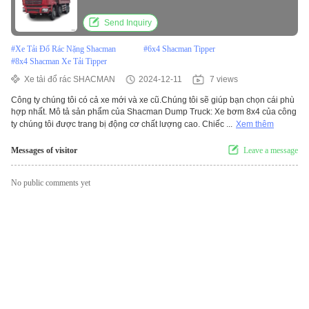
Send Inquiry
#
Xe Tải Đổ Rác Nặng Shacman
#
6x4 Shacman Tipper
#
8x4 Shacman Xe Tải Tipper
Xe tải đổ rác SHACMAN
2024-12-11
7 views
Công ty chúng tôi có cả xe mới và xe cũ.Chúng tôi sẽ giúp bạn chọn cái phù
hợp nhất. Mô tả sản phẩm của Shacman Dump Truck: Xe bơm 8x4 của công
ty chúng tôi được trang bị động cơ chất lượng cao. Chiếc ...
Xem thêm
Messages of visitor
Leave a message
No public comments yet