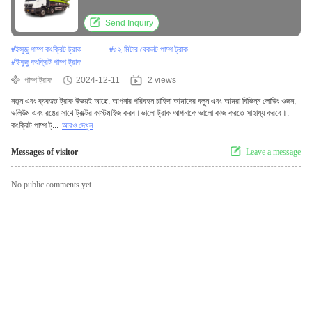
Send Inquiry
#
ইসুজু পাম্প কংক্রিট ট্রাক
#
৫২ মিটার বেকনট পাম্প ট্রাক
#
ইসুজু কংক্রিট পাম্প ট্রাক
পাম্প ট্রাক
2024-12-11
2 views
নতুন এবং ব্যবহৃত ট্রাক উভয়ই আছে. আপনার পরিবহন চাহিদা আমাদের বলুন এবং আমরা বিভিন্ন লোডিং ওজন,
ভলিউম এবং রঙের সাথে ট্রাক্টর কাস্টমাইজ করব।ভালো ট্রাক আপনাকে ভালো কাজ করতে সাহায্য করবে।.
কংক্রিট পাম্প ট্...
আরও দেখুন
Messages of visitor
Leave a message
No public comments yet