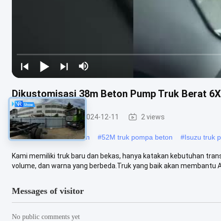
Dikustomisasi 38m Beton Pump Truk Berat 6X
Truk Pompa
2024-12-11
2 views
#
Isuzu pompa truk beton
#
52M truk pompa beton
#
Isuzu truk
Kami memiliki truk baru dan bekas, hanya katakan kebutuhan tra
volume, dan warna yang berbeda.Truk yang baik akan membantu And
Messages of visitor
No public comments yet