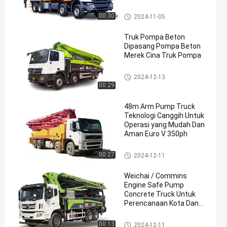
Truk Pompa
00:30
2024-11-05
Truk Pompa Beton
Dipasang Pompa Beton
Merek Cina Truk Pompa
Truk Pompa
2024-12-13
00:29
48m Arm Pump Truck
Teknologi Canggih Untuk
Operasi yang Mudah Dan
Aman Euro V 350ph
Truk Pompa
00:27
2024-12-11
Weichai / Commins
Engine Safe Pump
Concrete Truck Untuk
Perencanaan Kota Dan
Kebutuhan Konstruksi
Truk Pompa
00:13
2024-12-11