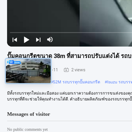
ปั๊มคอนกรีตขนาด 38m ที่สามารถปรับแต่งได้ รถบ
รถปั๊ม
2024-12-11
2 views
#
Isuzu พั๊มรถคอนกรีต
#
52M รถบรรทุกปั๊มคอนกรีต
#
Isuzu รถบรรท
มีทั้งรถบรรทุกใหม่และมือสอง แค่บอกเราความต้องการการขนส่งของคุณแ
บรรทุกที่ดีจะช่วยให้คุณทํางานได้ดี. คําอธิบายผลิตภัณฑ์ของรถบรรทุกปั
Messages of visitor
No public comments yet