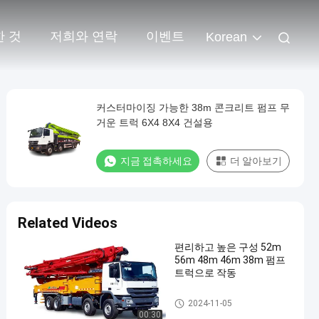
한 것
저희와 연락
이벤트
Korean
커스터마이징 가능한 38m 콘크리트 펌프 무
거운 트럭 6X4 8X4 건설용
지금 접촉하세요
더 알아보기
Related Videos
편리하고 높은 구성 52m
56m 48m 46m 38m 펌프
트럭으로 작동
펌프 트럭
2024-11-05
00:30