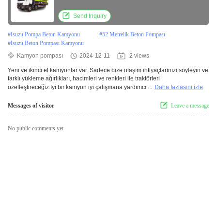
Send Inquiry
#
Isuzu Pompa Beton Kamyonu
#
52 Metrelik Beton Pompası
#
Isuzu Beton Pompası Kamyonu
Kamyon pompası
2024-12-11
2 views
Yeni ve ikinci el kamyonlar var. Sadece bize ulaşım ihtiyaçlarınızı söyleyin ve
farklı yükleme ağırlıkları, hacimleri ve renkleri ile traktörleri
özelleştireceğiz.İyi bir kamyon iyi çalışmana yardımcı ...
Daha fazlasını izle
Messages of visitor
Leave a message
No public comments yet